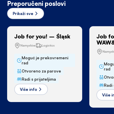
Preporučeni poslovi
Prikaži sve
Job for you! – Śląsk
Job fo
WAW&
Namysłów
Logistics
Namys
Moguć je prekovremeni
rad
Mogu
rad
Otvoreno za parove
Otvo
Radi s prijateljima
Radi 
Više info
Više i