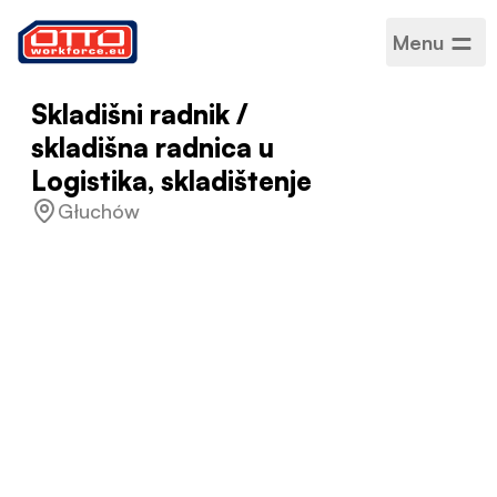
Menu
Skladišni radnik /
skladišna radnica u
Logistika, skladištenje
Głuchów
Plaća
5.020,00 PLN / Mjesečno
Kategorije
Logistika i skladištenje
Sektor
Logistika
Vrsta zaposlenja
Na određeno vrijeme
Raspored rada
Puno radno vrijeme
Prihvaćeni jezici
Poljski