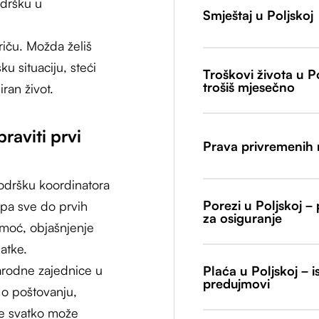
odršku u
Smještaj u Poljskoj
riču. Možda želiš
ku situaciju, steći
Troškovi života u Po
trošiš mjesečno
iran život.
aviti prvi
Prava privremenih 
odršku koordinatora
Porezi u Poljskoj – 
e pa sve do prvih
za osiguranje
moć, objašnjenje
atke.
rodne zajednice u
Plaća u Poljskoj – is
predujmovi
 o poštovanju,
se svatko može