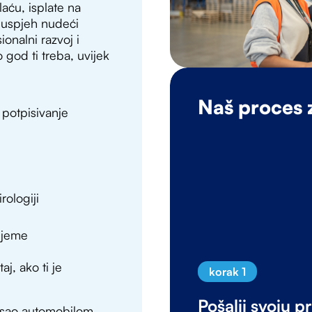
ću, isplate na
 uspjeh nudeći
onalni razvoj i
 god ti treba, uvijek
Naš proces 
o potpisivanje
rologiji
rijeme
j, ako ti je
korak 1
Pošalji svoju pr
posao automobilom,