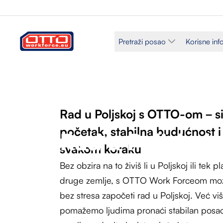
Pretraži posao
Korisne inf
Rad u Poljskoj s OTTO-om – s
početak, stabilna budućnost 
Rad u Poljskoj
svakom koraku
Bez obzira na to živiš li u Poljskoj ili tek p
druge zemlje, s OTTO Work Forceom može
bez stresa započeti rad u Poljskoj. Već v
pomažemo ljudima pronaći stabilan posa