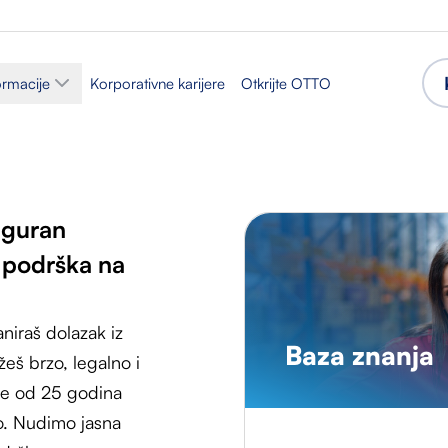
ormacije
Korporativne karijere
Otkrijte OTTO
iguran
i podrška na
laniraš dolazak iz
Baza znanja
š brzo, legalno i
iše od 25 godina
o. Nudimo jasna