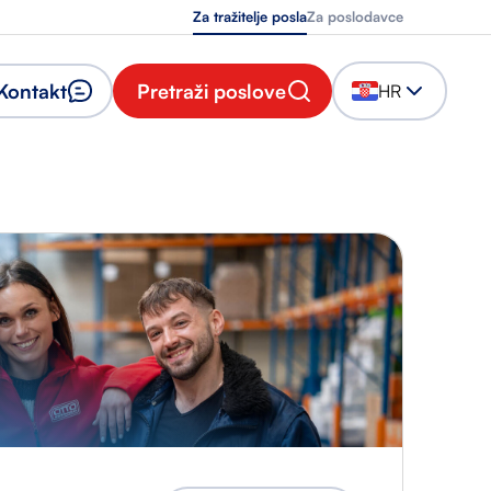
Za tražitelje posla
Za poslodavce
Kontakt
Pretraži poslove
HR