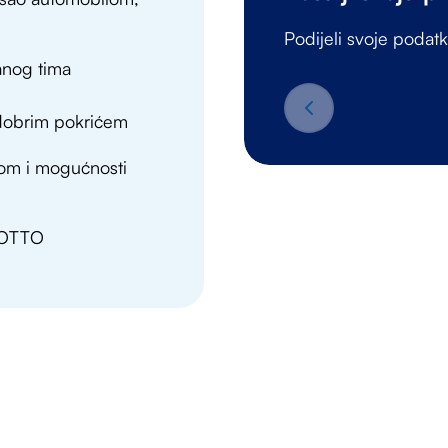
Podijeli svoje podat
anog tima
dobrim pokrićem
rom i mogućnosti
myOTTO