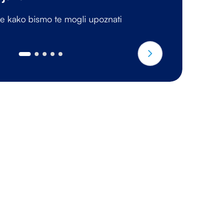
ke kako bismo te mogli upoznati
Pr