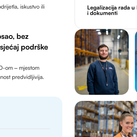
ijetla, iskustvo ili
Legalizacija rada u 
i dokumenti
sao, bez
sjećaj podrške
TO-om – mjestom
ost predvidljivija.