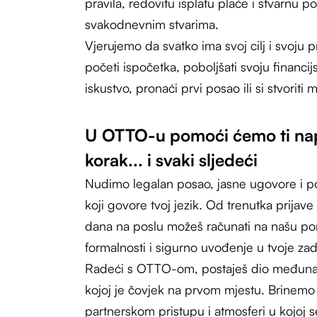
pravila, redovitu isplatu plaće i stvarnu p
svakodnevnim stvarima.
Vjerujemo da svatko ima svoj cilj i svoju p
početi ispočetka, poboljšati svoju financijs
iskustvo, pronaći prvi posao ili si stvoriti m
U OTTO-u pomoći ćemo ti napr
korak... i svaki sljedeći
Nudimo legalan posao, jasne ugovore i p
koji govore tvoj jezik. Od trenutka prijav
dana na poslu možeš računati na našu po
formalnosti i sigurno uvođenje u tvoje zad
Radeći s OTTO-om, postaješ dio međuna
kojoj je čovjek na prvom mjestu. Brinemo
partnerskom pristupu i atmosferi u kojoj 