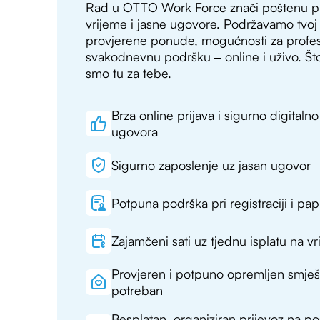
Rad u OTTO Work Force znači poštenu pla
vrijeme i jasne ugovore. Podržavamo tvoj
provjerene ponude, mogućnosti za profesi
svakodnevnu podršku – online i uživo. Što
smo tu za tebe.
Brza online prijava i sigurno digitaln
ugovora
Sigurno zaposlenje uz jasan ugovor
Potpuna podrška pri registraciji i papi
Zajamčeni sati uz tjednu isplatu na v
Provjeren i potpuno opremljen smješta
potreban
Besplatan, organiziran prijevoz na 