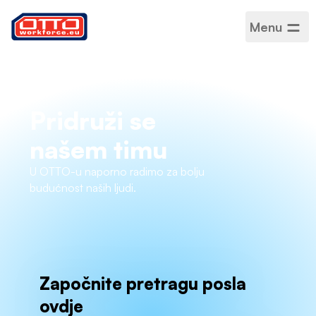
Menu
Pridruži se
našem timu
U OTTO-u naporno radimo za bolju
budućnost naših ljudi.
Započnite pretragu posla
ovdje