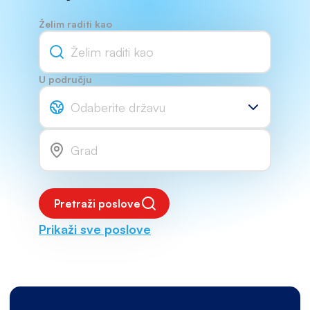
Želim raditi kao
U području
Odaberite državu
Pretraži poslove
Prikaži sve poslove