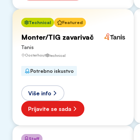
Technical
Featured
Monter/TIG zavarivač
Tanis
Oosterhout
technical
Potrebno iskustvo
Više info
Prijavite se sada
Staff