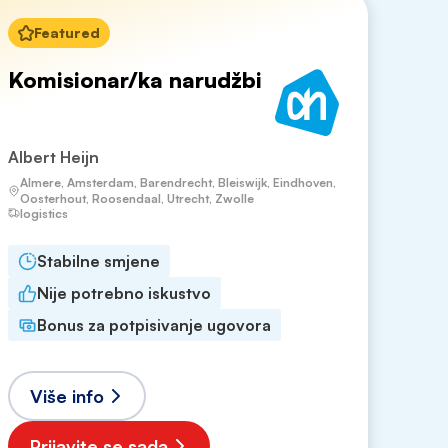
Featured
Komisionar/ka narudžbi
Albert Heijn
Almere, Amsterdam, Barendrecht, Bleiswijk, Eindhoven,
Oosterhout, Roosendaal, Utrecht, Zwolle
logistics
Stabilne smjene
Nije potrebno iskustvo
Bonus za potpisivanje ugovora
Više info
Prijavite se sada