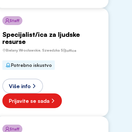
Staff
Specijalist/ica za ljudske
resurse
Bielany Wrocławskie, Szwedzka 5
office
Potrebno iskustvo
Više info
Prijavite se sada
Staff