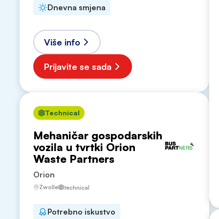
Dnevna smjena
Više info
Prijavite se sada
Technical
Mehaničar gospodarskih
vozila u tvrtki Orion
Waste Partners
Orion
Zwolle
technical
Potrebno iskustvo