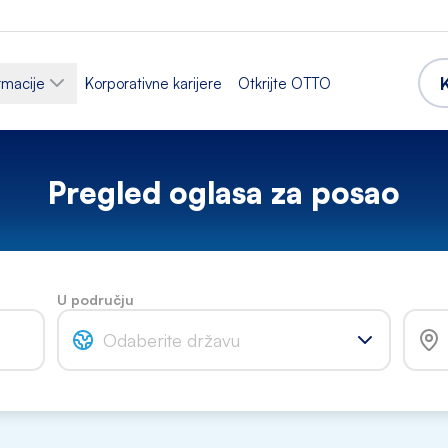
rmacije
Korporativne karijere
Otkrijte OTTO
Pregled oglasa za posao
U području
Odaberite državu