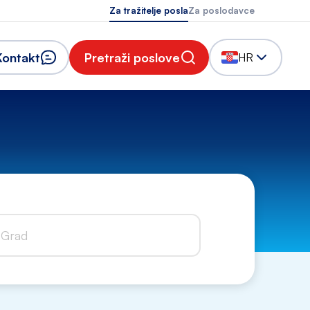
Za tražitelje posla
Za poslodavce
Kontakt
Pretraži poslove
HR