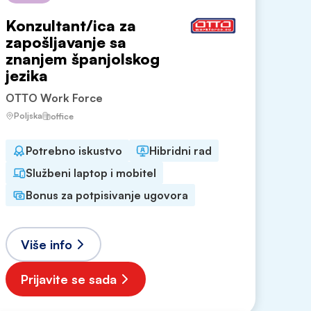
Konzultant/ica za
zapošljavanje sa
znanjem španjolskog
jezika
OTTO Work Force
Poljska
office
Potrebno iskustvo
Hibridni rad
Službeni laptop i mobitel
Bonus za potpisivanje ugovora
Više info
Prijavite se sada