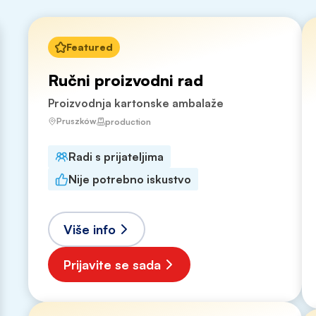
Featured
Ručni proizvodni rad
Proizvodnja kartonske ambalaže
Pruszków
production
Radi s prijateljima
Nije potrebno iskustvo
Više info
Prijavite se sada