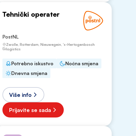
Tehnički operater
PostNL
Zwolle, Rotterdam, Nieuwegein, 's-Hertogenbosch
logistics
Potrebno iskustvo
Noćna smjena
Dnevna smjena
Više info
Prijavite se sada