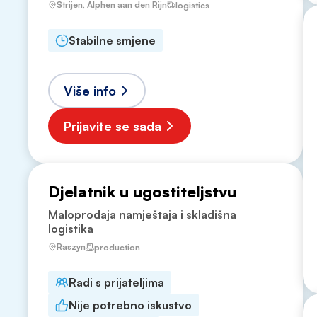
Strijen, Alphen aan den Rijn
logistics
Stabilne smjene
Više info
Prijavite se sada
Djelatnik u ugostiteljstvu
Maloprodaja namještaja i skladišna
logistika
Raszyn
production
Radi s prijateljima
Nije potrebno iskustvo