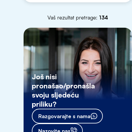
Vaš rezultat pretrage:
134
Još nisi
pronašao/pronašla
svoju sljedeću
priliku?
Razgovarajte s nama
Nazovite nas