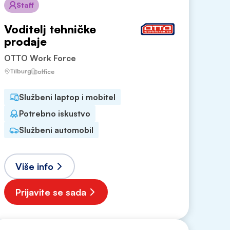
Staff
Voditelj tehničke
prodaje
OTTO Work Force
Tilburg
office
Službeni laptop i mobitel
Potrebno iskustvo
Službeni automobil
Više info
Prijavite se sada