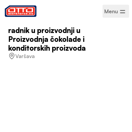
Menu
radnik u proizvodnji u
Proizvodnja čokolade i
konditorskih proizvoda
Varšava
Plaća
3.347,00 PLN / Po satu
Kategorije
Proizvodnja i montaža
Sektor
Proizvodnja
Vrsta zaposlenja
Na određeno vrijeme
Raspored rada
Puno radno vrijeme
Prihvaćeni jezici
Poljski