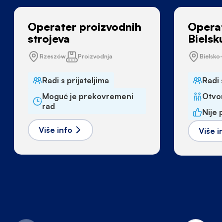
Operater proizvodnih
Operat
strojeva
Bielsk
Rzeszów
Proizvodnja
Bielsko
Radi s prijateljima
Radi 
Moguć je prekovremeni
Otvo
rad
Nije 
Više info
Više i