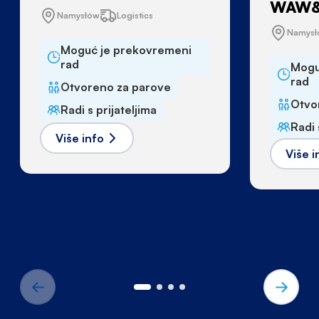
WAW&
Namysłów
Logistics
Namys
Moguć je prekovremeni
rad
Mogu
rad
Otvoreno za parove
Otvo
Radi s prijateljima
Radi 
Više info
Više i