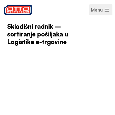
Menu
Skladišni radnik –
sortiranje pošiljaka u
Logistika e-trgovine
Plaća
31,40 PLN – 31,40 PLN /
Po satu
Kategorije
Logistika i skladištenje
Sektor
Proizvodnja
Vrsta zaposlenja
Projektni
Raspored rada
Puno radno vrijeme
Prihvaćeni jezici
Engleski
,
Poljski