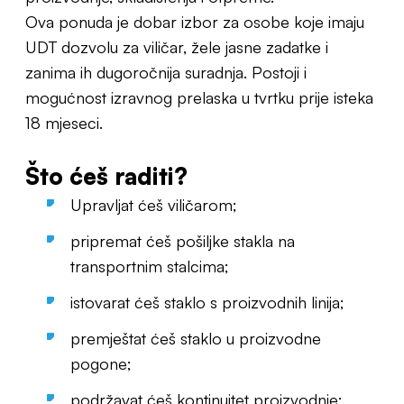
Ova ponuda je dobar izbor za osobe koje imaju
UDT dozvolu za viličar, žele jasne zadatke i
zanima ih dugoročnija suradnja. Postoji i
mogućnost izravnog prelaska u tvrtku prije isteka
18 mjeseci.
Što ćeš raditi?
Upravljat ćeš viličarom;
pripremat ćeš pošiljke stakla na
transportnim stalcima;
istovarat ćeš staklo s proizvodnih linija;
premještat ćeš staklo u proizvodne
pogone;
podržavat ćeš kontinuitet proizvodnje;