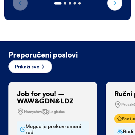
Preporučeni poslovi
Prikaži sve
Job for you! –
Ručni 
WAW&GDN&LDZ
Pruszk
Namysłów
Logistics
Featu
Moguć je prekovremeni
Radi 
rad