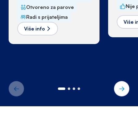
Nije 
Otvoreno za parove
Radi s prijateljima
Više i
Više info