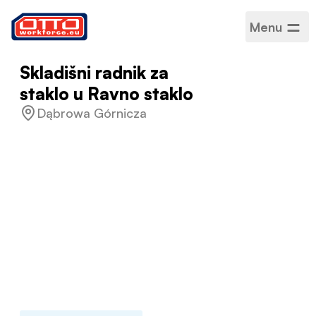
Menu
Skladišni radnik za
staklo u Ravno staklo
Dąbrowa Górnicza
Plaća
4200 – 5200 zł neto
Kategorije
Proizvodnja i montaža
Sektor
Proizvodnja
Vrsta zaposlenja
Na određeno vrijeme
Raspored rada
Puno radno vrijeme
Prihvaćeni jezici
Poljski