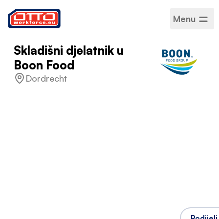
Menu
Skladišni djelatnik u
Boon Food
Dordrecht
Plaća
15,20 € / Po satu
Kategorije
Logistika i skladištenje
Sektor
Logistika
Vrsta zaposlenja
Na određeno vrijeme
Raspored rada
Puno radno vrijeme
Prihvaćeni jezici
Engleski
,
Poljski
,
Nizozemski
,
vacancy_language_skill_romanian
,
vacancy_language_skill_bulgarian
Podijeli