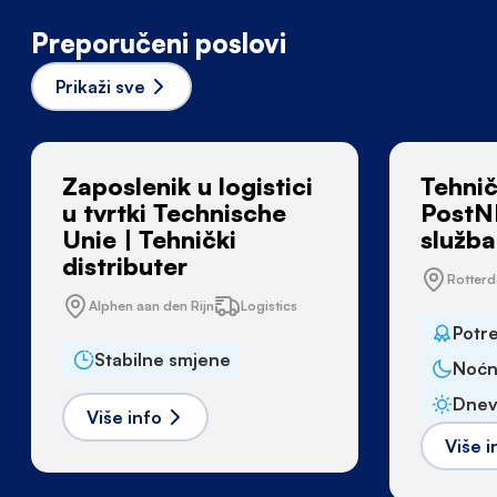
Preporučeni poslovi
Prikaži sve
Zaposlenik u logistici
Tehnič
u tvrtki Technische
PostN
Unie | Tehnički
služba
distributer
Rotter
Alphen aan den Rijn
Logistics
Potr
Stabilne smjene
Noćn
Dnev
Više info
Više i