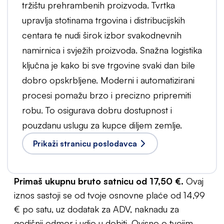
tržištu prehrambenih proizvoda. Tvrtka
upravlja stotinama trgovina i distribucijskih
centara te nudi širok izbor svakodnevnih
namirnica i svježih proizvoda. Snažna logistika
ključna je kako bi sve trgovine svaki dan bile
dobro opskrbljene. Moderni i automatizirani
procesi pomažu brzo i precizno pripremiti
robu. To osigurava dobru dostupnost i
pouzdanu uslugu za kupce diljem zemlje.
Prikaži stranicu poslodavca
Primaš ukupnu bruto satnicu od 17,50 €.
Ovaj
iznos sastoji se od tvoje osnovne plaće od 14,99
€ po satu, uz dodatak za ADV, naknadu za
godišnji odmor i udio u dobiti. Ovisno o tvojim