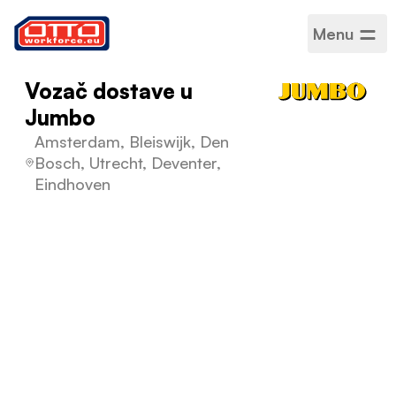
Menu
Vozač dostave u
Jumbo
Amsterdam, Bleiswijk, Den
Bosch, Utrecht, Deventer,
Eindhoven
Plaća
14,99 € / Po satu
Kategorije
Prijevoz i dostava
Sektor
Logistika
Vrsta zaposlenja
Na određeno vrijeme
Raspored rada
Puno radno vrijeme
Prihvaćeni jezici
Engleski
,
Nizozemski