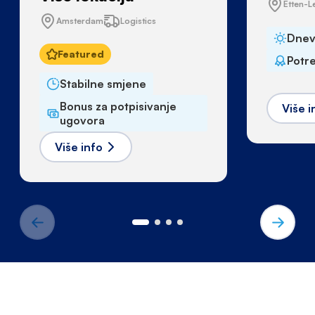
Etten-L
Amsterdam
Logistics
Dnev
Featured
Potr
Stabilne smjene
Bonus za potpisivanje
Više i
ugovora
Više info