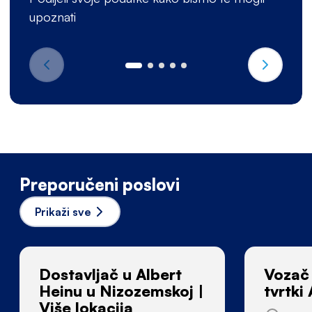
upoznati
Preporučeni poslovi
Prikaži sve
Dostavljač u Albert
Vozač
Heinu u Nizozemskoj |
tvrtki 
Više lokacija