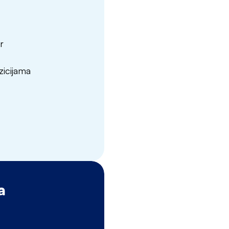
r
zicijama
a
Naš proces z