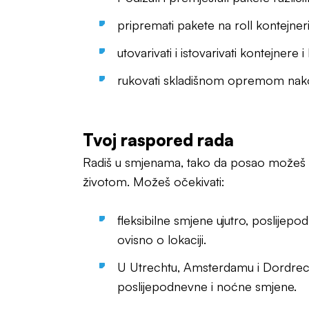
pripremati pakete na roll kontejn
utovarivati i istovarivati kontejnere
rukovati skladišnom opremom nak
Tvoj raspored rada
Radiš u smjenama, tako da posao možeš us
životom. Možeš očekivati:
fleksibilne smjene ujutro, poslijepo
ovisno o lokaciji.
U Utrechtu, Amsterdamu i Dordrec
poslijepodnevne i noćne smjene.