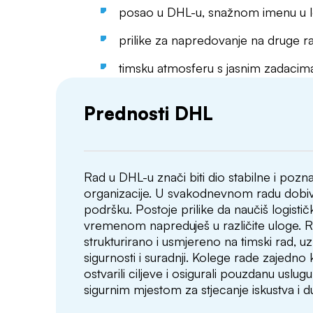
posao u DHL-u, snažnom imenu u lo
prilike za napredovanje na druge r
timsku atmosferu s jasnim zadacima 
Prednosti DHL
Rad u DHL-u znači biti dio stabilne i po
organizacije. U svakodnevnom radu dobiv
podršku. Postoje prilike da naučiš logističk
vremenom napreduješ u različite uloge. 
strukturirano i usmjereno na timski rad, u
sigurnosti i suradnji. Kolege rade zajedno 
ostvarili ciljeve i osigurali pouzdanu uslug
sigurnim mjestom za stjecanje iskustva i d