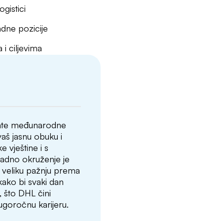
gistici
adne pozicije
i ciljevima
znate međunarodne
aš jasnu obuku i
e vještine i s
Radno okruženje je
z veliku pažnju prema
kako bi svaki dan
u, što DHL čini
ugoročnu karijeru.