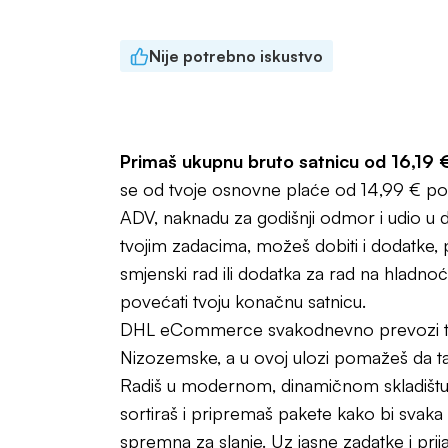
Nije potrebno iskustvo
Popularan po
Primaš ukupnu bruto satnicu od 16,19 €
se od tvoje osnovne plaće od 14,99 € po 
ADV, naknadu za godišnji odmor i udio u d
tvojim zadacima, možeš dobiti i dodatke,
smjenski rad ili dodatka za rad na hladno
povećati tvoju konačnu satnicu.
DHL eCommerce svakodnevno prevozi tis
Nizozemske, a u ovoj ulozi pomažeš da taj 
Radiš u modernom, dinamičnom skladištu 
sortiraš i pripremaš pakete kako bi svaka p
spremna za slanje. Uz jasne zadatke i prija