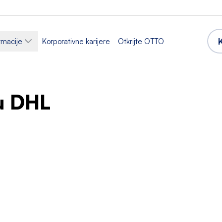
rmacije
Korporativne karijere
Otkrijte OTTO
 u DHL
e
Sektor
a i skladištenje
Logistika
 rada
Prihvaćeni jezici
dno vrijeme
Engleski
Nizozemski
,