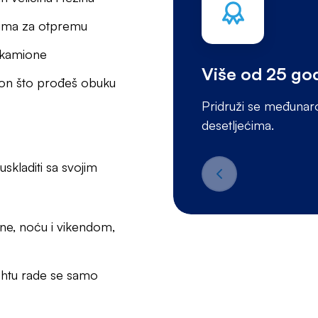
erima za otpremu
 i kamione
Više od 25 god
on što prođeš obuku
Pridruži se međunarod
desetljećima.
kladiti sa svojim
dne, noću i vikendom,
htu rade se samo