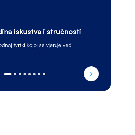
ina iskustva i stručnosti
S
noj tvrtki kojoj se vjeruje već
B
or