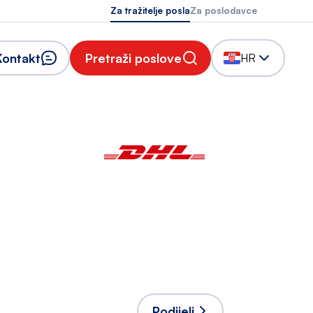
Za tražitelje posla
Za poslodavce
Kontakt
Pretraži poslove
HR
Podijeli