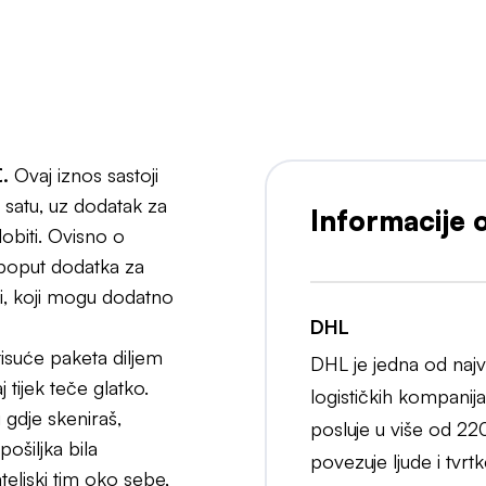
slodavac
.
Ovaj iznos sastoji
satu, uz dodatak za
Informacije 
obiti. Ovisno o
 poput dodatka za
ći, koji mogu dodatno
DHL
uće paketa diljem
DHL je jedna od najv
tijek teče glatko.
logističkih kompanija 
gdje skeniraš,
posluje u više od 220
ošiljka bila
povezuje ljude i tvrtk
teljski tim oko sebe,