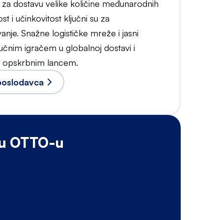
ju za dostavu velike količine međunarodnih
st i učinkovitost ključni su za
je. Snažne logističke mreže i jasni
učnim igračem u globalnoj dostavi i
a opskrbnim lancem.
 poslodavca
 u OTTO-u
P