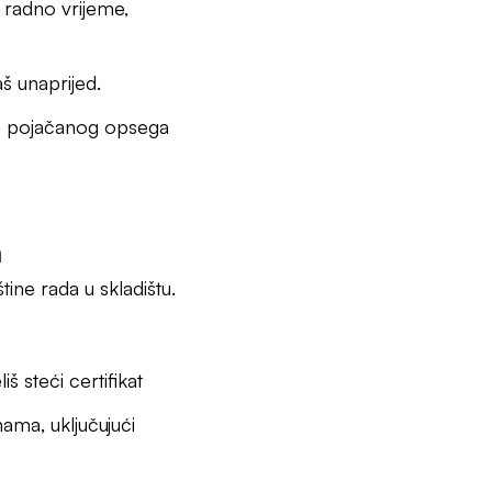
radno vrijeme,
š unaprijed.
ma pojačanog opsega
m
tine rada u skladištu.
iš steći certifikat
ama, uključujući