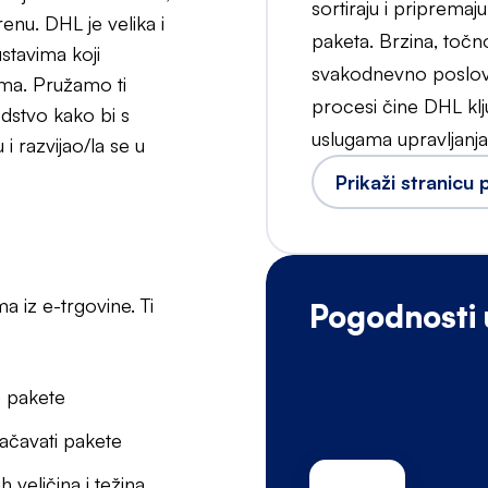
sortiraju i priprema
enu. DHL je velika i
paketa. Brzina, točno
stavima koji
svakodnevno poslovan
ima. Pružamo ti
procesi čine DHL klj
dstvo kako bi s
uslugama upravljanj
 razvijao/la se u
Prikaži stranicu
a iz e-trgovine. Ti
Pogodnosti
ne pakete
načavati pakete
h veličina i težina