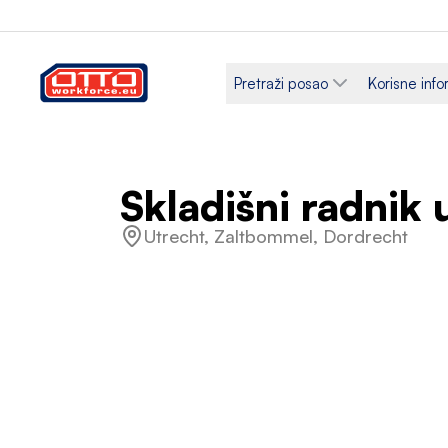
Pretraži posao
Korisne info
Skladišni radnik
Utrecht, Zaltbommel, Dordrecht
Plaća
Kategorij
14,99 € po satu
Logistik
Vrsta zaposlenja
Raspored
Na određeno vrijeme
Puno ra