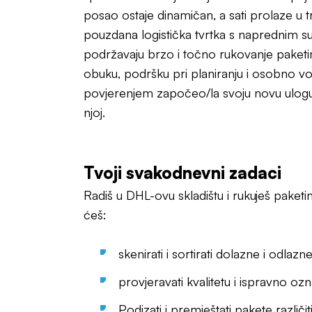
posao ostaje dinamičan, a sati prolaze u tr
pouzdana logistička tvrtka s naprednim su
podržavaju brzo i točno rukovanje paket
obuku, podršku pri planiranju i osobno vo
povjerenjem započeo/la svoju novu ulogu i
njoj.
Tvoji svakodnevni zadaci
Radiš u DHL-ovu skladištu i rukuješ paketim
ćeš:
skenirati i sortirati dolazne i odlaz
provjeravati kvalitetu i ispravno oz
Podizati i premještati pakete različiti