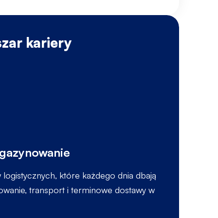
Antonina
Ukraina
zar kariery
W
agazynowanie
P
logistycznych, które każdego dnia dbają
anie, transport i terminowe dostawy w
P
p