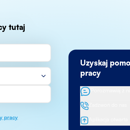
y tutaj
Uzyskaj pomoc
pracy
Porozmawiaj z n
Zadzwoń do nas
y pracy
Aplikacja otwarta