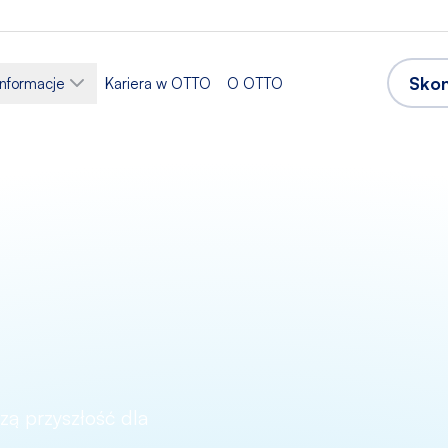
Skon
informacje
Kariera w OTTO
O OTTO
ą przyszłość dla