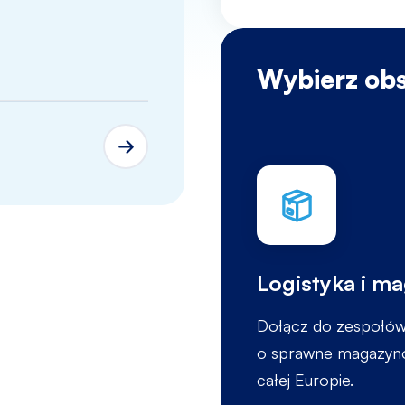
Adrianna
Katowice
Wybierz obs
Logistyka i m
Dołącz do zespołów 
o sprawne magazynow
całej Europie.