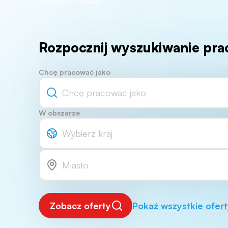
naszych ludzi.
Rozpocznij wyszukiwanie prac
Chcę pracować jako
W obszarze
Wybierz kraj
Zobacz oferty
Pokaż wszystkie ofert