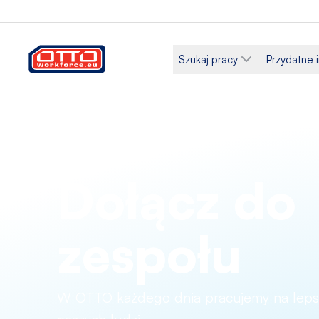
Szukaj pracy
Przydatne 
Dołącz do
zespołu
W OTTO każdego dnia pracujemy na lepsz