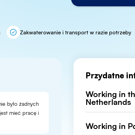
s
Zakwaterowanie i transport w razie potrzeby
Przydatne in
Working in t
To miała być praca tymczasowa
Netherlands
nie było żadnych
pracuję tu już od ponad rok
est mieć pracę i
przejścia do dłuższego projekt
Working in P
Zobacz więcej