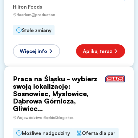
Hilton Foods
Haarlem
production
Stałe zmiany
Więcej info
Aplikuj teraz
Praca na Śląsku - wybierz
swoją lokalizację:
Sosnowiec, Mysłowice,
Dąbrowa Górnicza,
Gliwice...
Województwo śląskie
logistics
Możliwe nadgodziny
Oferta dla par