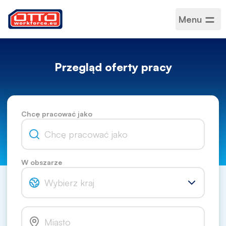
Menu
Przegląd oferty pracy
Chcę pracować jako
W obszarze
Wybierz kraj