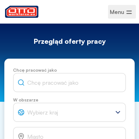
Menu
Przegląd oferty pracy
Chcę pracować jako
W obszarze
Wybierz kraj