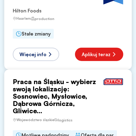
Hilton Foods
Haarlem
production
Stałe zmiany
Więcej info
Aplikuj teraz
Praca na Śląsku - wybierz
swoją lokalizację:
Sosnowiec, Mysłowice,
Dąbrowa Górnicza,
Gliwice...
Województwo śląskie
logistics
Możliwe nadgodziny
Oferta dla par