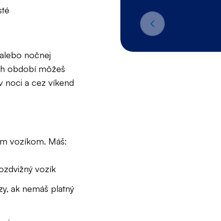
sté
 alebo nočnej
ných období môžeš
v noci a cez víkend
ým vozíkom. Máš:
ozdvižný vozík
zy, ak nemáš platný