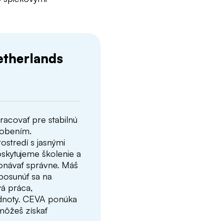
etherlands
acovať pre stabilnú
sobením.
ostredí s jasnými
skytujeme školenie a
konávať správne. Máš
a posunúť sa na
á práca,
odnoty. CEVA ponúka
môžeš získať