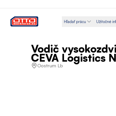
Hľadať prácu
Užitočné in
Vodič vysokozdvi
CEVA Logistics N
Oostrum Lb
Plat
Kategóri
14,99 € / Hodinová mzda
Logisti
Typ zamestnania
Pracovný
Na dobu určitú
Plný úv