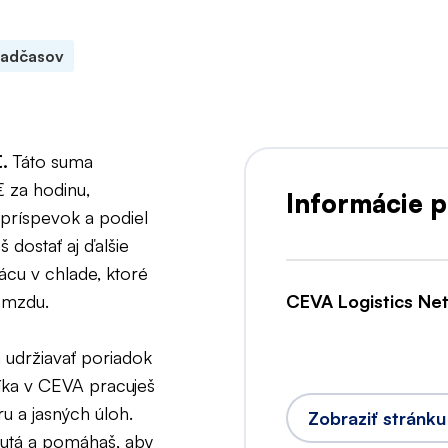
nadčasov
€.
Táto suma
€ za hodinu,
Informácie p
príspevok a podiel
š dostať aj ďalšie
ácu v chlade, ktoré
 mzdu.
CEVA Logistics Net
 udržiavať poriadok
íka v CEVA pracuješ
 a jasných úloh.
Zobraziť stránk
autá a pomáhaš, aby