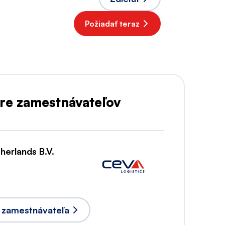
Požiadať teraz
re zamestnávateľov
herlands B.V.
u zamestnávateľa