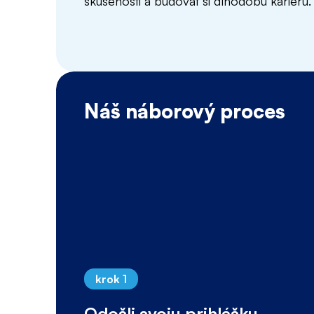
skúsenosti a budovať si dlhodobú kariéru.
Náš náborový proces
krok 1
Odošli svoju prihlášku