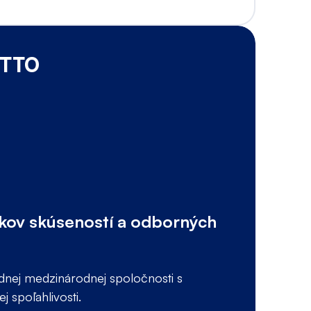
OTTO
B
okov skúseností a odborných
B
odnej medzinárodnej spoločnosti s
B
 spoľahlivosti.
za