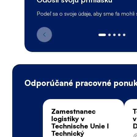
Podeľ sa o svoje údaje, aby sme ťa mohli
Odporúčané pracovné ponu
Zamestnanec
T
logistiky v
v
Technische Unie I
D
Technický