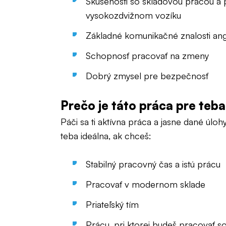
Skúsenosti so skladovou prácou a
vysokozdvižnom vozíku
Základné komunikačné znalosti angl
Schopnosť pracovať na zmeny
Dobrý zmysel pre bezpečnosť
Prečo je táto práca pre teb
Páči sa ti aktívna práca a jasne dané úloh
teba ideálna, ak chceš:
Stabilný pracovný čas a istú prácu
Pracovať v modernom sklade
Priateľský tím
Prácu, pri ktorej budeš pracovať s