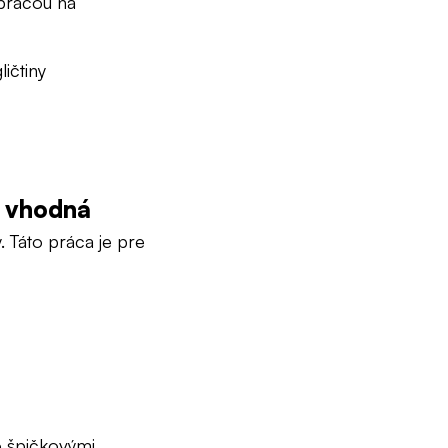
 prácou na
ičtiny
a vhodná
y. Táto práca je pre
o špičkovými