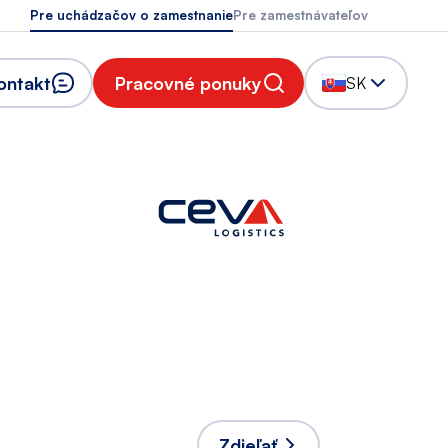
Pre uchádzačov o zamestnanie
Pre zamestnávateľov
ontakt
Pracovné ponuky
SK
Zdieľať