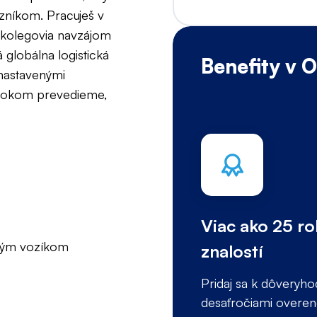
zníkom. Pracuješ v
 kolegovia navzájom
 globálna logistická
Benefity v 
nastavenými
krokom prevedieme,
Viac ako 25 r
žným vozíkom
znalostí
Pridaj sa k dôveryh
desaťročiami overenej