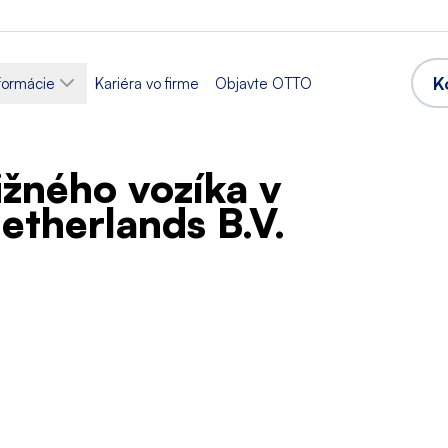
K
formácie
Kariéra vo firme
Objavte OTTO
žného vozíka v
etherlands B.V.
e
Sektor
ka a skladovanie
Logistika
 rozvrh
Akceptované jazyky
äzok
Angličtina
Holandčina
,