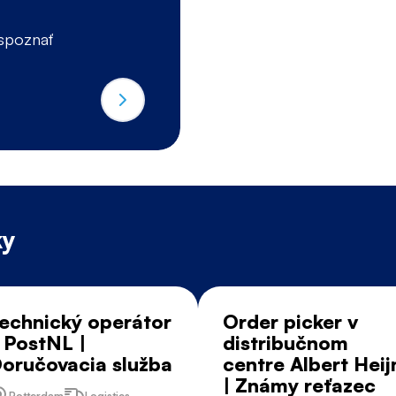
Príjemný rozhovor o tv
 spoznať
cieľoch
ky
echnický operátor
Order picker v
 PostNL |
distribučnom
oručovacia služba
centre Albert Heij
| Známy reťazec
Rotterdam
Logistics