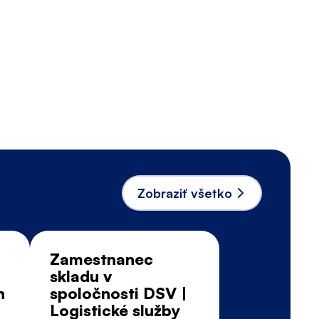
ojich zručnostiach, skúsenostiach a
Jasn
Zobraziť všetko
Zamestnanec
skladu v
n
spoločnosti DSV |
Logistické služby