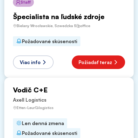
Staff
Špecialista na ľudské zdroje
Bielany Wrocławskie, Szwedzka 5
office
Požadované skúsenosti
Viac info
Požiadať teraz
Vodič C+E
Axell Logistics
Etten-Leur
logistics
Len denná zmena
Požadované skúsenosti