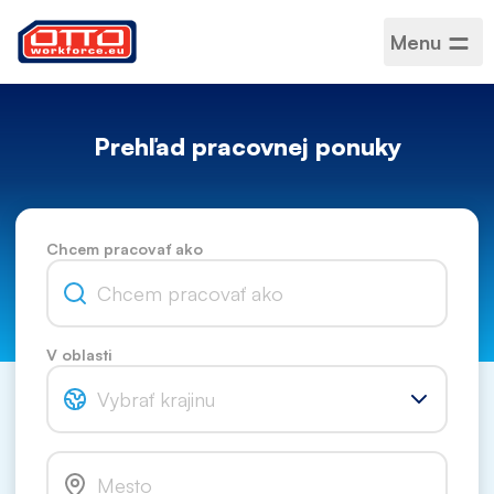
Menu
Prehľad pracovnej ponuky
Chcem pracovať ako
V oblasti
Vybrať krajinu