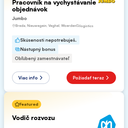
Pracovník na vychystávanie
objednávok
Jumbo
Breda, Nieuwegein, Veghel, Woerden
logistics
Skúsenosti nepotrebuješ.
Nástupný bonus
Obľúbený zamestnávateľ
Viac info
Požiadať teraz
Featured
Vodič rozvozu