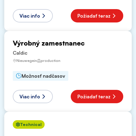
Viac info
Požiadať teraz
Výrobný zamestnanec
Caldic
Nieuwegein
production
Možnosť nadčasov
Viac info
Požiadať teraz
Technical