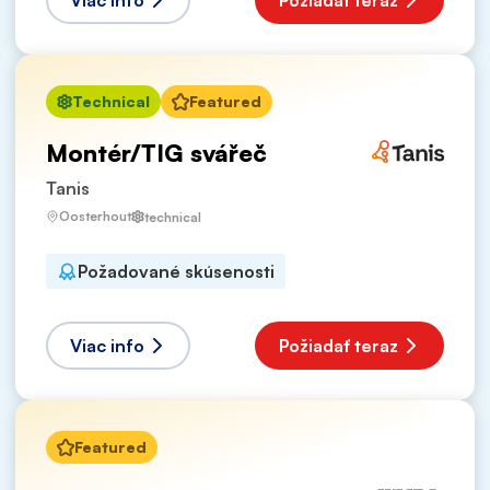
Viac info
Požiadať teraz
Technical
Featured
Montér/TIG svářeč
Tanis
Oosterhout
technical
Požadované skúsenosti
Viac info
Požiadať teraz
Featured