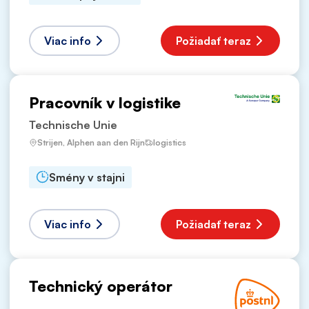
Viac info
Požiadať teraz
Pracovník v logistike
Technische Unie
Strijen, Alphen aan den Rijn
logistics
Smény v stajni
Viac info
Požiadať teraz
Technický operátor