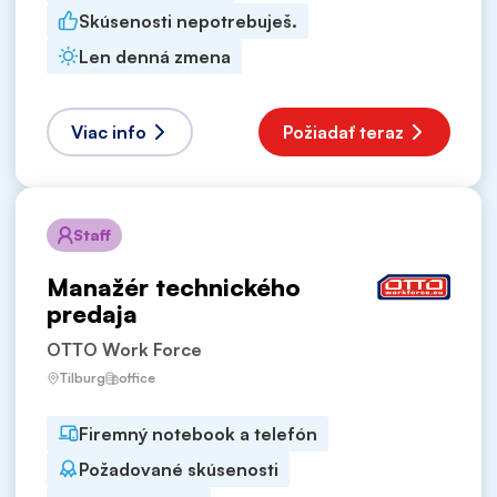
Skúsenosti nepotrebuješ.
Len denná zmena
Viac info
Požiadať teraz
Staff
Manažér technického
predaja
OTTO Work Force
Tilburg
office
Firemný notebook a telefón
Požadované skúsenosti