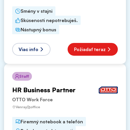
Smény v stajni
Skúsenosti nepotrebuješ.
Nástupný bonus
Viac info
Požiadať teraz
Staff
HR Business Partner
OTTO Work Force
Venray
office
Firemný notebook a telefón