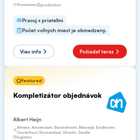
Sosnowiec
production
Pracuj s priateľmi
Počet voľných miest je obmedzený.
Viac info
Požiadať teraz
Featured
Kompletizátor objednávok
Albert Heijn
Almere, Amsterdam, Barendrecht, Bleiswijk, Eindhoven,
Oosterhout, Roosendaal, Utrecht, Zwolle
logistics