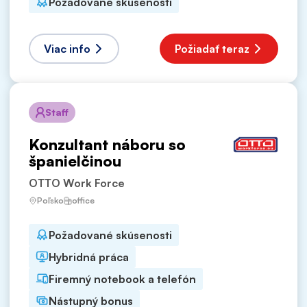
Požadované skúsenosti
Viac info
Požiadať teraz
Staff
Konzultant náboru so
španielčinou
OTTO Work Force
Poľsko
office
Požadované skúsenosti
Hybridná práca
Firemný notebook a telefón
Nástupný bonus