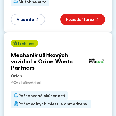
Služobné auto
Viac info
Požiadať teraz
Technical
Mechanik úžitkových
vozidiel v Orion Waste
Partners
Orion
Zwolle
technical
Požadované skúsenosti
Počet voľných miest je obmedzený.