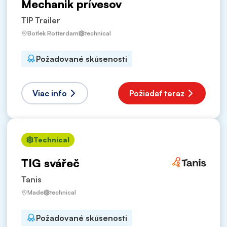
Mechanik prívesov
TIP Trailer
Botlek Rotterdam
technical
Požadované skúsenosti
Viac info
Požiadať teraz
Technical
TIG svářeč
Tanis
Made
technical
Požadované skúsenosti