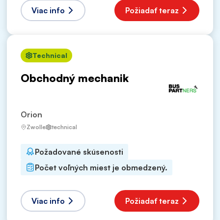
Viac info
Požiadať teraz
Technical
Obchodný mechanik
Orion
Zwolle
technical
Požadované skúsenosti
Počet voľných miest je obmedzený.
Viac info
Požiadať teraz