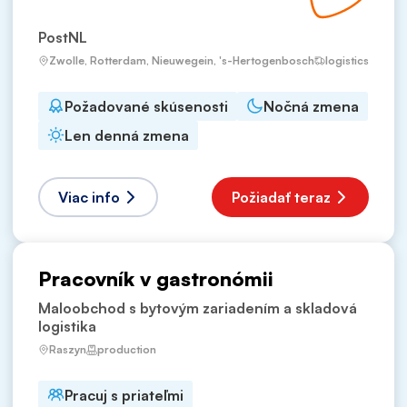
PostNL
Zwolle, Rotterdam, Nieuwegein, 's-Hertogenbosch
logistics
Požadované skúsenosti
Nočná zmena
Len denná zmena
Viac info
Požiadať teraz
Pracovník v gastronómii
Maloobchod s bytovým zariadením a skladová
logistika
Raszyn
production
Pracuj s priateľmi