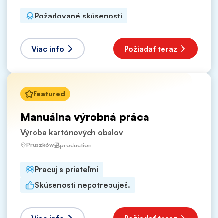
Požadované skúsenosti
Viac info
Požiadať teraz
Featured
Manuálna výrobná práca
Výroba kartónových obalov
Pruszków
production
Pracuj s priateľmi
Skúsenosti nepotrebuješ.