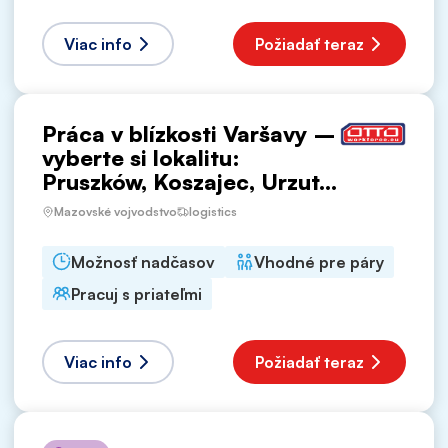
Viac info
Požiadať teraz
Práca v blízkosti Varšavy –
vyberte si lokalitu:
Pruszków, Koszajec, Urzut...
Mazovské vojvodstvo
logistics
Možnosť nadčasov
Vhodné pre páry
Pracuj s priateľmi
Viac info
Požiadať teraz