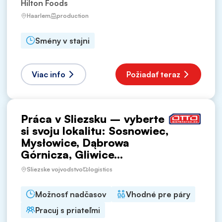
Hilton Foods
Haarlem
production
Smény v stajni
Viac info
Požiadať teraz
Práca v Sliezsku – vyberte
si svoju lokalitu: Sosnowiec,
Mysłowice, Dąbrowa
Górnicza, Gliwice...
Sliezske vojvodstvo
logistics
Možnosť nadčasov
Vhodné pre páry
Pracuj s priateľmi