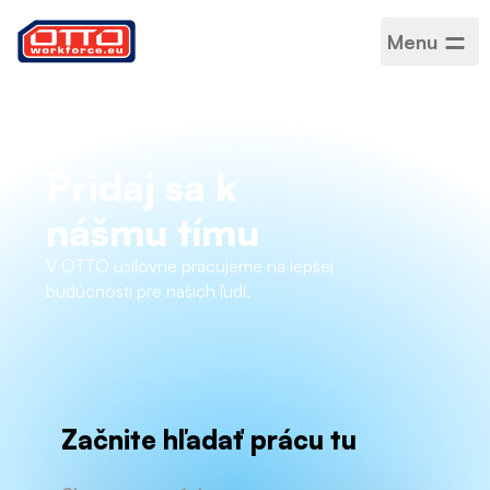
Menu
Pridaj sa k
nášmu tímu
V OTTO usilovne pracujeme na lepšej
budúcnosti pre našich ľudí.
Začnite hľadať prácu tu