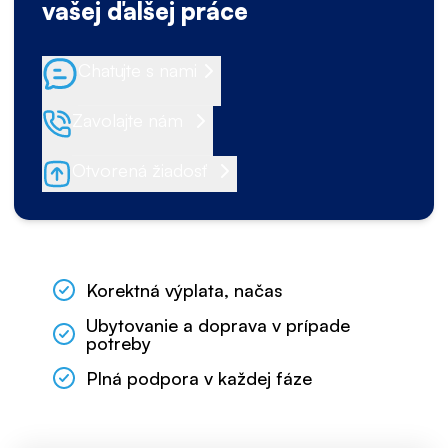
vašej ďalšej práce
Chatujte s nami
Zavolajte nám
Otvorená žiadosť
Korektná výplata, načas
Ubytovanie a doprava v prípade
potreby
Plná podpora v každej fáze