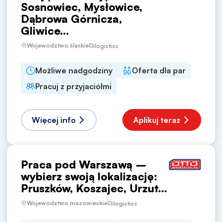
Sosnowiec, Mysłowice,
Dąbrowa Górnicza,
Gliwice...
Województwo śląskie
logistics
Możliwe nadgodziny
Oferta dla par
Pracuj z przyjaciółmi
Więcej info
Aplikuj teraz
Praca pod Warszawą –
wybierz swoją lokalizację:
Pruszków, Koszajec, Urzut...
Województwo mazowieckie
logistics