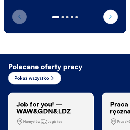
Polecane oferty pracy
Pokaż wszystko
Job for you! –
Praca
WAW&GDN&LDZ
ręczn
Namysłów
Logistics
Pruszk