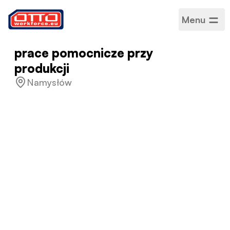
Menu
prace pomocnicze przy
produkcji
Namysłów
Wynagrodzenie
3 500,00 zł – 5 000,00 zł /
Miesięczne
Kategorie
Produkcja i montaż
Sektor
Produkcja
Rodzaj zatrudnienia
Projektowy
Harmonogram pracy
Pełny etat
Akceptowane języki
Polski