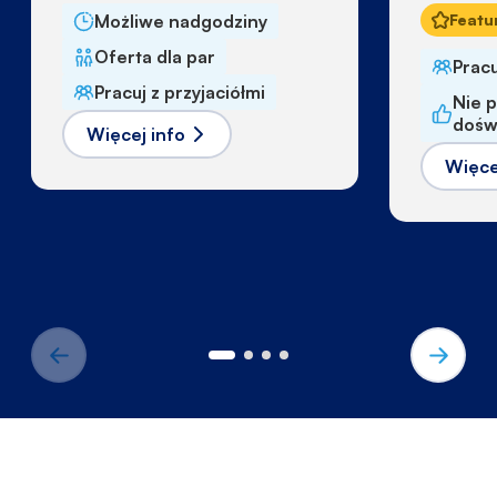
Możliwe nadgodziny
Featu
Oferta dla par
Pracu
Pracuj z przyjaciółmi
Nie 
dośw
Więcej info
Więce