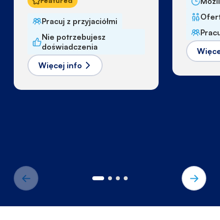
Featured
Możl
Ofert
Pracuj z przyjaciółmi
Pracu
Nie potrzebujesz
doświadczenia
Więce
Więcej info