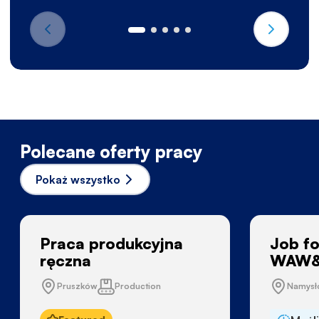
Polecane oferty pracy
Pokaż wszystko
Praca produkcyjna
Job fo
ręczna
WAW&
Pruszków
Production
Namys