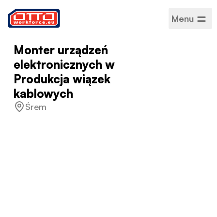
Menu
Monter urządzeń
elektronicznych w
Produkcja wiązek
kablowych
Śrem
Wynagrodzenie
3510–3700 zł netto
Kategorie
Produkcja i montaż
Sektor
Produkcja
Rodzaj zatrudnienia
Na czas określony
Harmonogram pracy
Pełny etat
Akceptowane języki