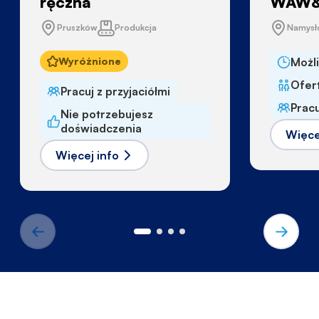
ręczna
WAW&
Pruszków
Produkcja
Namys
Wyróżnione
Możl
Ofert
Pracuj z przyjaciółmi
Pracu
Nie potrzebujesz
doświadczenia
Więce
Więcej info