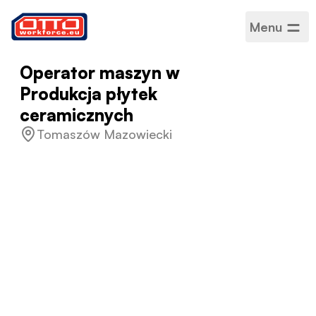
Menu
Operator maszyn w
Produkcja płytek
ceramicznych
Tomaszów Mazowiecki
Wynagrodzenie
3800–4700 zł netto
miesięcznie
Kategorie
Produkcja i montaż
Sektor
Produkcja
Rodzaj zatrudnienia
Na czas określony
Harmonogram pracy
Pełny etat
Akceptowane języki