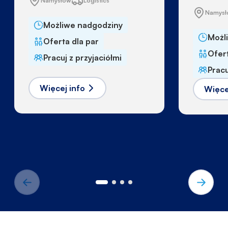
Namysłów
Logistics
Namys
Możliwe nadgodziny
Możl
Oferta dla par
Ofert
Pracuj z przyjaciółmi
Pracu
Więcej info
Więce