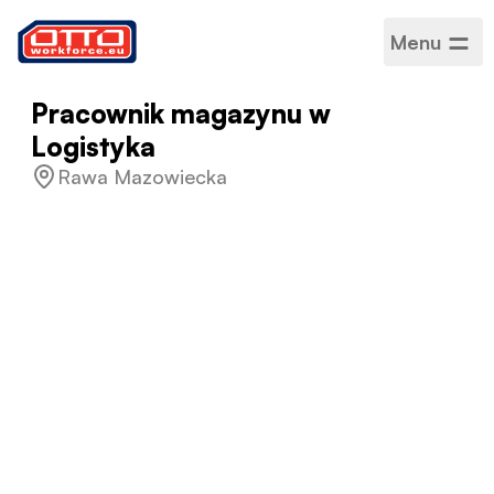
Menu
Pracownik magazynu w
Logistyka
Rawa Mazowiecka
Wynagrodzenie
5 355,00 zł – 5 355,00 zł /
Miesięczne
Kategorie
Logistyka i magazynowanie
Sektor
Produkcja
Rodzaj zatrudnienia
Na czas określony
Harmonogram pracy
Pełny etat
Akceptowane języki
Angielski
,
Polski