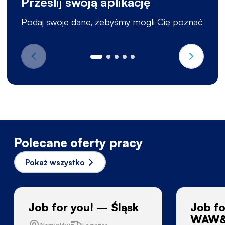
Prześlij swoją aplikację
Podaj swoje dane, żebyśmy mogli Cię poznać
Polecane oferty pracy
Pokaż wszystko
Job for you! – Śląsk
Job fo
WAW&