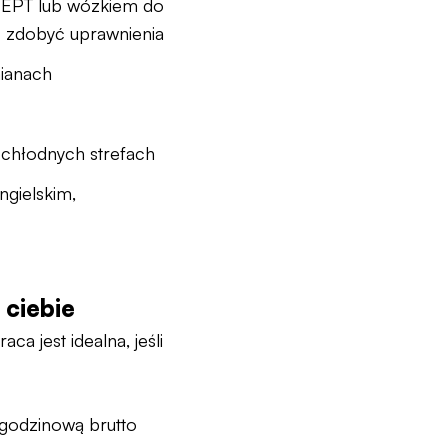
 EPT lub wózkiem do
 zdobyć uprawnienia
ianach
 chłodnych strefach
ngielskim,
 ciebie
ca jest idealna, jeśli
ą godzinową brutto