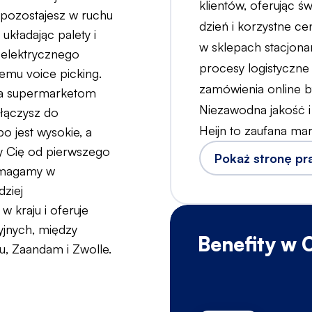
klientów, oferując ś
ozostajesz w ruchu
dzień i korzystne c
układając palety i
w sklepach stacjonar
 elektrycznego
procesy logistyczne
emu voice picking.
zamówienia online b
ga supermarketom
Niezawodna jakość i
łączysz do
Heijn to zaufana mar
 jest wysokie, a
 Cię od pierwszego
Pokaż stronę p
pomagamy w
dziej
kraju i oferuje
yjnych, między
Benefity w
u, Zaandam i Zwolle.