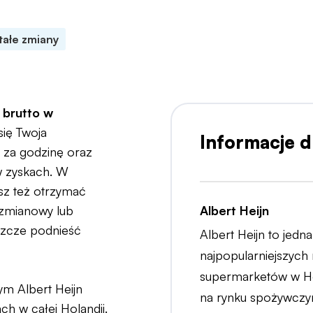
tałe zmiany
Popularny pracodawca
 brutto w
się Twoja
Informacje 
 za godzinę oraz
w zyskach. W
z też otrzymać
 zmianowy lub
Albert Heijn
szcze podnieść
Albert Heijn to jedna
najpopularniejszych
supermarketów w Hola
ym Albert Heijn
na rynku spożywczym
h w całej Holandii.