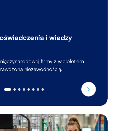
doświadczenia i wiedzy
B
międzynarodowej firmy z wieloletnim
M
prawdzoną niezawodnością.
z