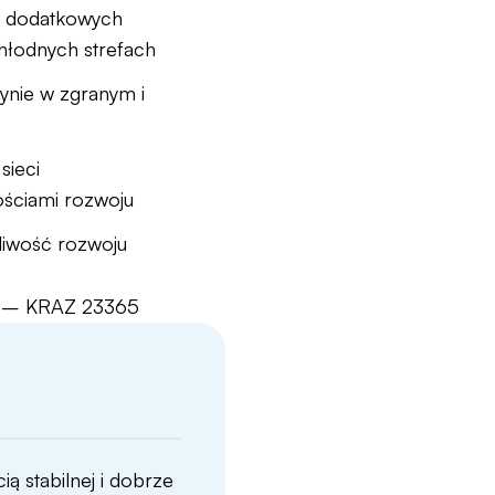
ą dodatkowych
hłodnych strefach
nie w zgranym i
sieci
ściami rozwoju
liwość rozwoju
o. – KRAZ 23365
ą stabilnej i dobrze