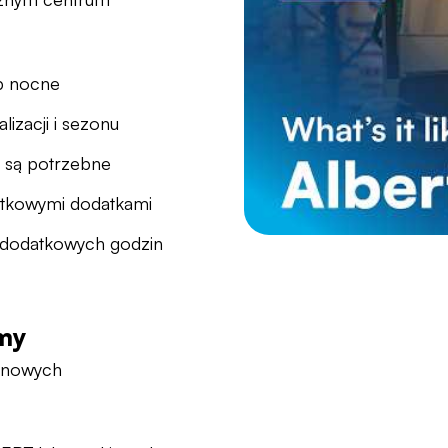
b nocne
izacji i sezonu
 są potrzebne
tkowymi dodatkami
ą dodatkowych godzin
emy
ę nowych