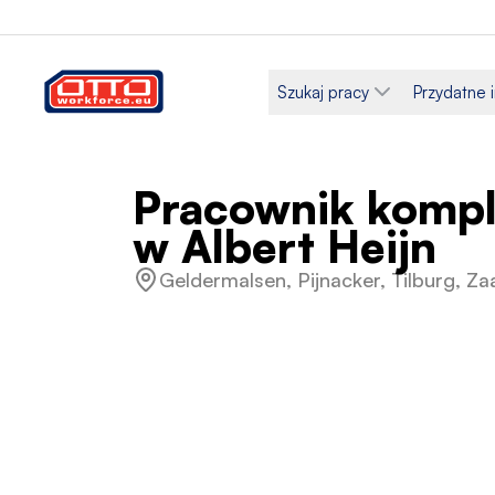
Szukaj pracy
Przydatne 
Pracownik kompl
w Albert Heijn
Geldermalsen, Pijnacker, Tilburg, Z
Wynagrodzenie
Kategor
15,48 € / Godzinowe
Logis
Rodzaj zatrudnienia
Harmon
Na czas określony
Pełny 