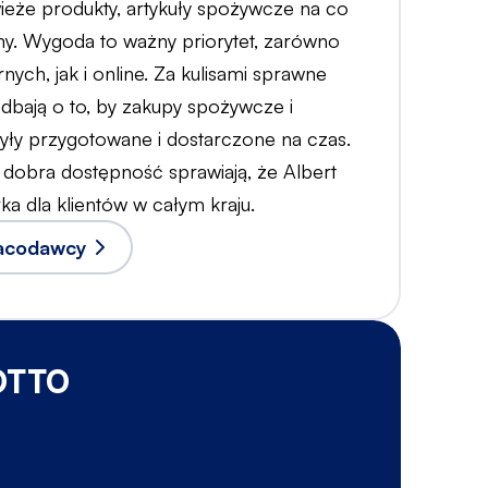
wieże produkty, artykuły spożywcze na co
eny. Wygoda to ważny priorytet, zarówno
nych, jak i online. Za kulisami sprawne
 dbają o to, by zakupy spożywcze i
yły przygotowane i dostarczone na czas.
 dobra dostępność sprawiają, że Albert
ka dla klientów w całym kraju.
racodawcy
 OTTO
B