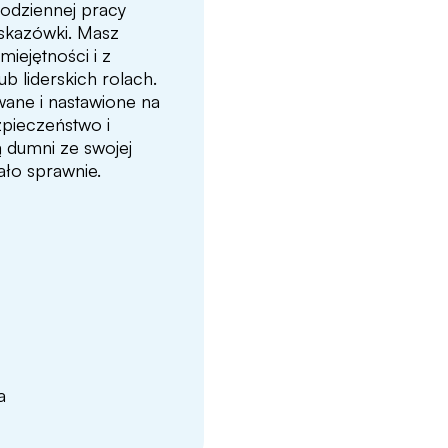
codziennej pracy
wskazówki. Masz
iejętności i z
ub liderskich rolach.
wane i nastawione na
zpieczeństwo i
 dumni ze swojej
ało sprawnie.
a