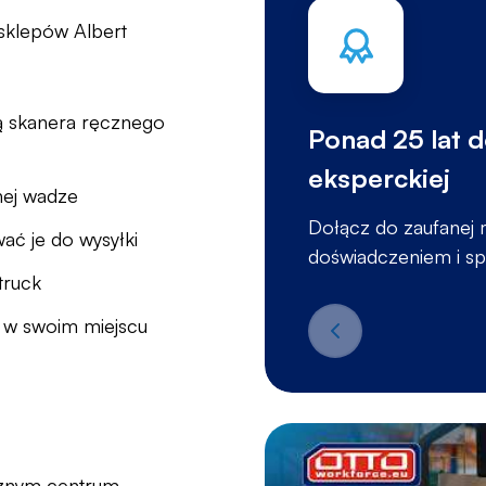
sklepów Albert
 skanera ręcznego
Ponad 25 lat 
eksperckiej
nej wadze
Dołącz do zaufanej 
ać je do wysyłki
doświadczeniem i s
truck
 w swoim miejscu
icznym centrum