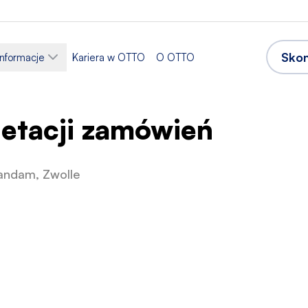
Skon
informacje
Kariera w OTTO
O OTTO
etacji zamówień
aandam, Zwolle
ie
Sektor
tyka i magazynowanie
Logistyka
ogram pracy
Akceptowane języki
etat
Angielski
Niderlandzki
,