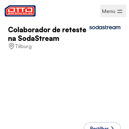
Menu
Colaborador de reteste
na SodaStream
Tilburg
Salário
14,99 € por hora
Categorias
Montagem da
produção
Setor
Produção
Tipo de emprego
A termo certo
Horário de trabalho
Tempo inteiro
Línguas aceites
Inglês
,
Holandês
Partilhar