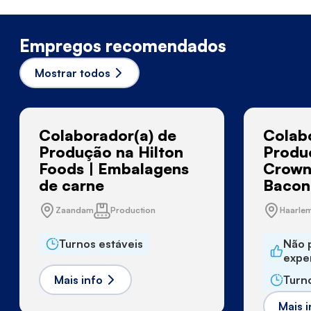
Empregos recomendados
Mostrar todos
Colaborador(a) de
Colab
Produção na Hilton
Produ
Foods | Embalagens
Crown
de carne
Bacon
Zaandam
Production
Haarle
Turnos estáveis
Não 
expe
Mais info
Turn
Mais i