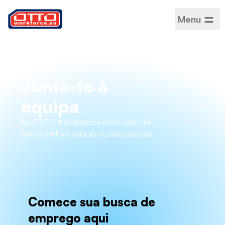
Menu
Junta-te à
equipa
Na OTTO, trabalhamos muito por um
futuro melhor para as nossas pessoas.
Comece sua busca de
emprego aqui