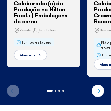
Colaborador(a) de
Colab
Produção na Hilton
Produ
Foods | Embalagens
Crown
de carne
Bacon
Zaandam
Production
Haarle
Turnos estáveis
Não 
expe
Mais info
Turn
Mais i