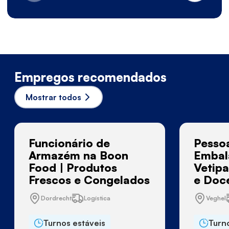
Empregos recomendados
Mostrar todos
Funcionário de
Pesso
Armazém na Boon
Embal
Food | Produtos
Vetipa
Frescos e Congelados
e Doc
Dordrecht
Logística
Veghel
Turnos estáveis
Turn