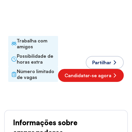
A termo certo
Horário de trabalho
Tempo inteiro
Línguas aceites
Polaco
Trabalha com
amigos
Possibilidade de
horas extra
Partilhar
Número limitado
Candidatar-se agora
de vagas
Informações sobre