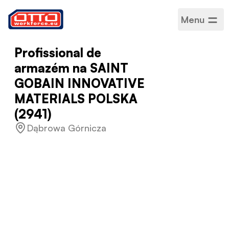
Menu
Profissional de
armazém na SAINT
GOBAIN INNOVATIVE
MATERIALS POLSKA
(2941)
Dąbrowa Górnicza
Salário
3600 - 5600 zł
líquidos
Categorias
Montagem da
produção
Setor
Produção
Tipo de emprego