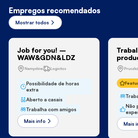
Empregos recomendados
Mostrar todos
Job for you! –
Traba
WAW&GDN&LDZ
produ
Namysłów
Logistics
Pruszk
Possibilidade de horas
Featu
extra
Trab
Aberto a casais
Não 
Trabalha com amigos
expe
Mais info
Mais i