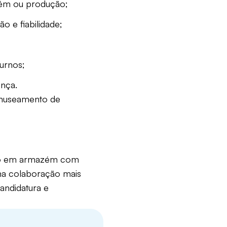
zém ou produção;
o e fiabilidade;
turnos;
nça.
anuseamento de
lho em armazém com
uma colaboração mais
andidatura e