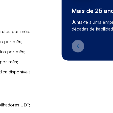
Mais de 25 ano
Junta-te a uma empr
décadas de fiabilid
rutos por mês;
os por mês;
tos por mês;
 por mês;
ica disponíveis;
pilhadores UDT;