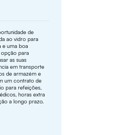
portunidade de
da ao vidro para
ça e uma boa
a opção para
sar as suas
ência em transporte
sos de armazém e
em um contrato de
o para refeições,
édicos, horas extra
ção a longo prazo.