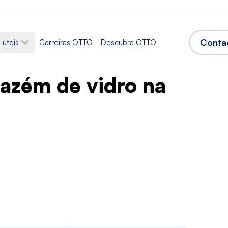
Conta
 úteis
Carreiras OTTO
Descubra OTTO
azém de vidro na
Setor
 da produção
Produção
rabalho
Línguas aceites
eiro
Polaco