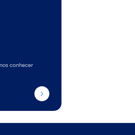
passo 2
Primeira conve
recrutadora
samos conhecer
Uma conversa descont
experiência e objetivo