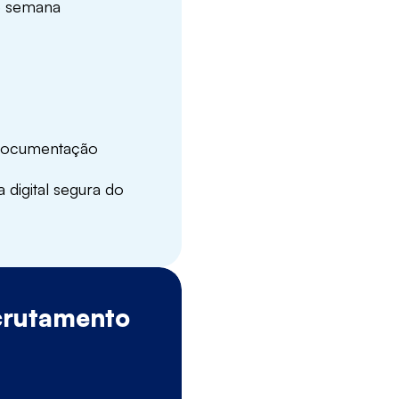
de semana
 documentação
a digital segura do
crutamento
O nosso proc