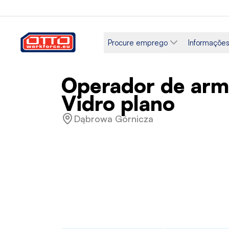
Procure emprego
Informações
Operador de arm
Vidro plano
Dąbrowa Górnicza
Salário
Categorias
4200 - 5200 zł líquidos
Montagem
Tipo de emprego
Horário de t
A termo certo
Tempo int