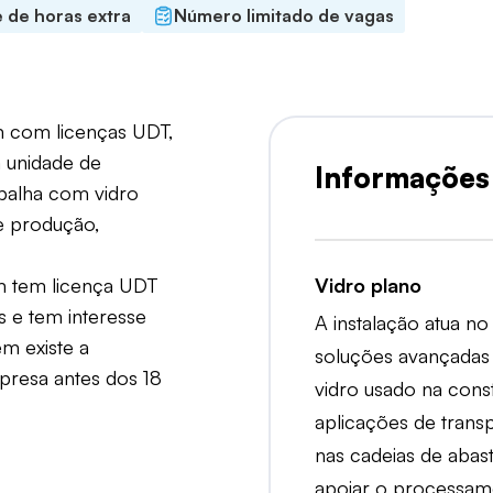
e de horas extra
Número limitado de vagas
m com licenças UDT,
a unidade de
Informações
balha com vidro
e produção,
m tem licença UDT
Vidro plano
s e tem interesse
A instalação atua no
m existe a
soluções avançadas
mpresa antes dos 18
vidro usado na const
aplicações de tran
nas cadeias de abast
apoiar o processamen