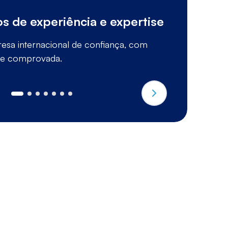
s de experiência e expertise
A
esa internacional de confiança, com
R
ade comprovada.
n