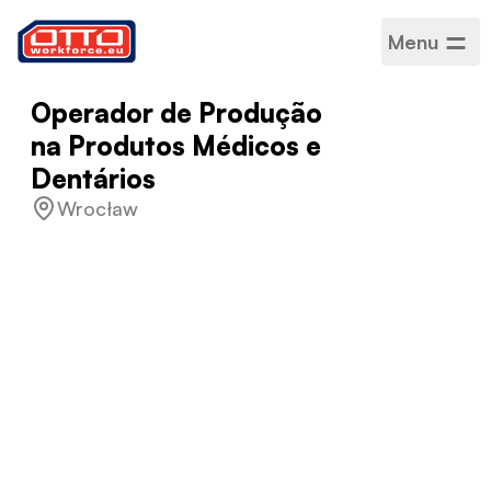
Menu
Operador de Produção
na Produtos Médicos e
Dentários
Wrocław
Salário
5 150,00 PLN /
Mensal
Categorias
Montagem da
produção
Setor
Produção
Tipo de emprego
A termo certo
Horário de trabalho
Tempo inteiro