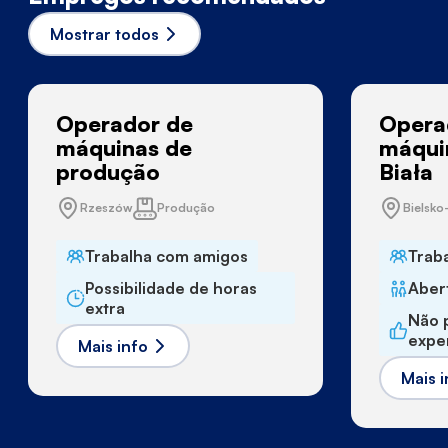
Mostrar todos
Operador de
Opera
máquinas de
máqui
produção
Biała
Rzeszów
Produção
Bielsko
Trabalha com amigos
Trab
Possibilidade de horas
Abert
extra
Não 
expe
Mais info
Mais i