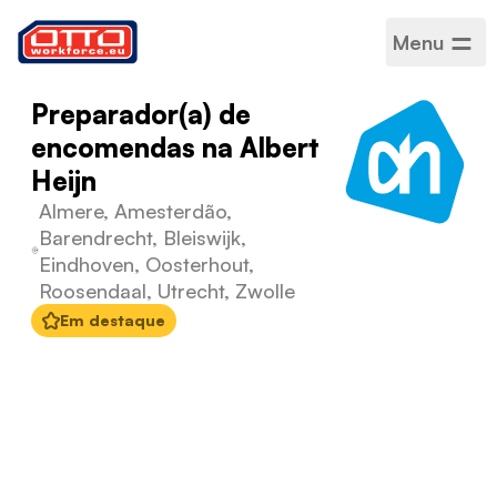
Menu
Preparador(a) de
encomendas na Albert
Heijn
Almere, Amesterdão,
Barendrecht, Bleiswijk,
Eindhoven, Oosterhout,
Roosendaal, Utrecht, Zwolle
Em destaque
Salário
14,99 € por hora
Categorias
Logística
Armazenagem
Setor