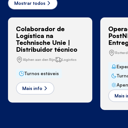
Mostrar todos
Colaborador de
Opera
Logística na
PostNL
Technische Unie |
Entre
Distribuidor técnico
Rotter
Alphen aan den Rijn
Logistics
Expe
Turnos estáveis
Turn
Apen
Mais info
Mais i