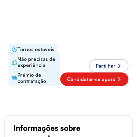
Logística
Tipo de emprego
A termo certo
Horário de trabalho
Tempo inteiro
Línguas aceites
Inglês
,
Holandês
Turnos estáveis
Não precisas de
experiência
Partilhar
Prémio de
Candidatar-se agora
contratação
Informações sobre