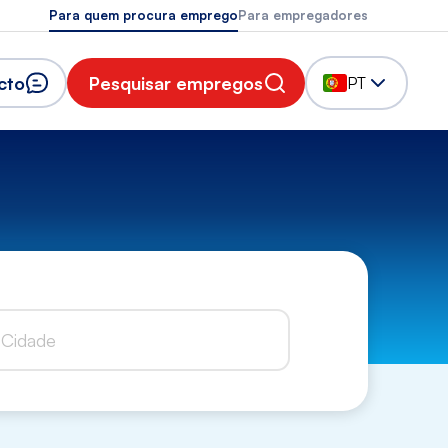
Para quem procura emprego
Para empregadores
cto
Pesquisar empregos
PT