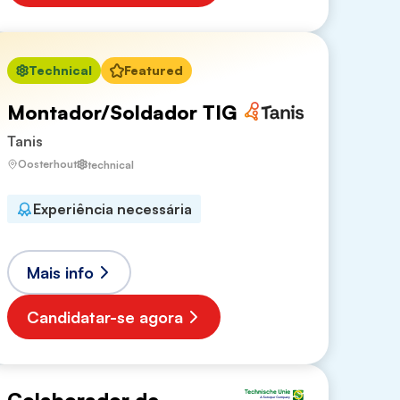
Technical
Featured
Montador/Soldador TIG
Tanis
Oosterhout
technical
Experiência necessária
Mais info
Candidatar-se agora
Colaborador de