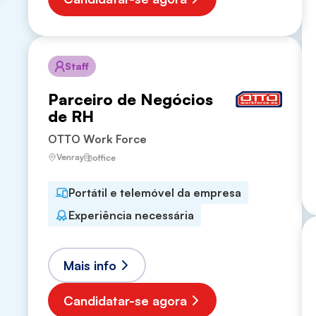
Staff
Parceiro de Negócios
de RH
OTTO Work Force
Venray
office
Portátil e telemóvel da empresa
Experiência necessária
Mais info
Candidatar-se agora