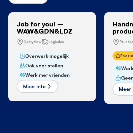
Job for you! –
Handm
WAW&GDN&LDZ
produ
Namysłów
Logistics
Pruszk
Overwerk mogelijk
Featu
Ook voor stellen
Werk
Werk met vrienden
Geen
Meer info
Meer 