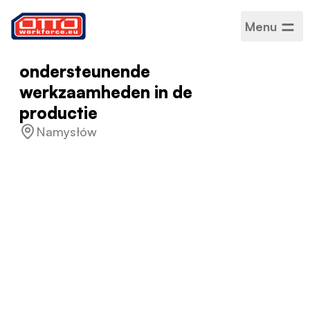
Menu
ondersteunende
werkzaamheden in de
productie
Namysłów
Salaris
PLN 3.500,00 –
PLN 5.000,00 / per maand
Categorieën
Productie-assemblage
Sector
Productie
Type werk
Project-basis
Werkrooster
Voltijd
Geaccepteerde talen