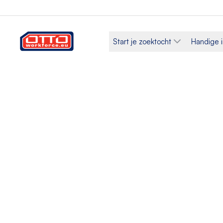
Start je zoektocht
Handige i
Legalisering va
Polen – regels
documenten