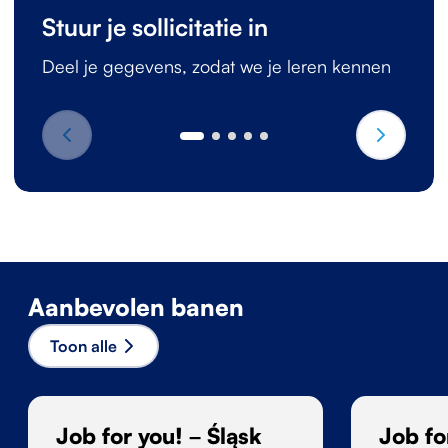
Stuur je sollicitatie in
Deel je gegevens, zodat we je leren kennen
Aanbevolen banen
Toon alle
Job for you! – Śląsk
Job fo