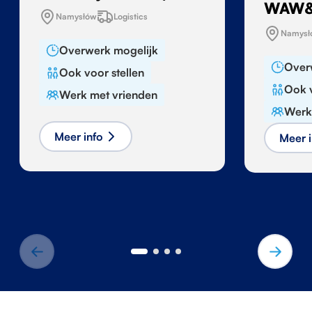
WAW&
Namysłów
Logistics
Namysł
Overwerk mogelijk
Over
Ook voor stellen
Ook v
Werk met vrienden
Werk
Meer info
Meer i