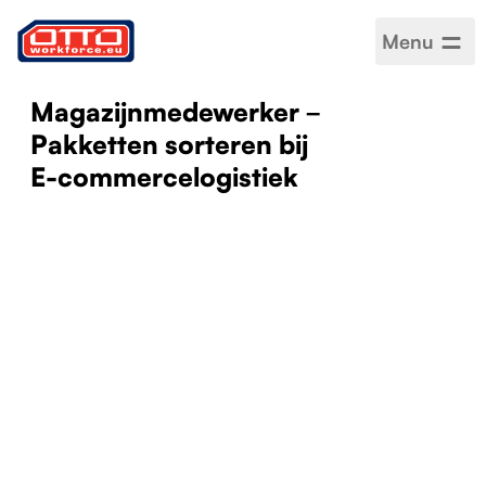
Menu
Magazijnmedewerker –
Pakketten sorteren bij
E-commercelogistiek
Salaris
PLN 31,40 – PLN 31,40 / per
uur
Categorieën
Logistiek magazijn
Sector
Productie
Type werk
Project-basis
Werkrooster
Voltijd
Geaccepteerde talen
Engels
,
Pools