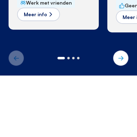
Werk met vrienden
Geen
Meer info
Meer 