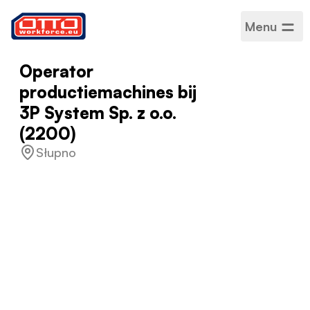
Menu
Operator
productiemachines bij
3P System Sp. z o.o.
(2200)
Słupno
Salaris
PLN 31,40 / per uur
Categorieën
Productie-assemblage
Sector
Productie
Type werk
Project-basis
Werkrooster
Voltijd
Geaccepteerde talen