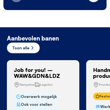
Aanbevolen banen
Toon alle
Job for you! –
Handm
WAW&GDN&LDZ
produ
Namysłów
Logistics
Pruszk
Overwerk mogelijk
Featu
Ook voor stellen
Werk