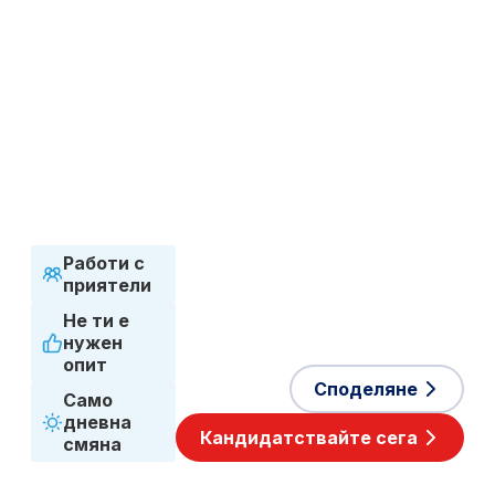
и монтаж
Сектор
Производство
Тип заетост
Срочен
договор
Работен график
Пълно работно
време
Приети езици
Английски
Работи с
приятели
Не ти е
нужен
опит
Споделяне
Само
дневна
Кандидатствайте сега
смяна