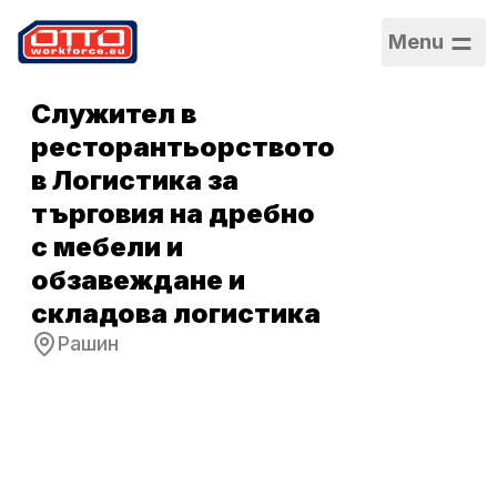
Menu
Служител в
ресторантьорството
в Логистика за
търговия на дребно
с мебели и
обзавеждане и
складова логистика
Рашин
Заплата
5 000,00 PLN /
Месечно
Категории
Производство