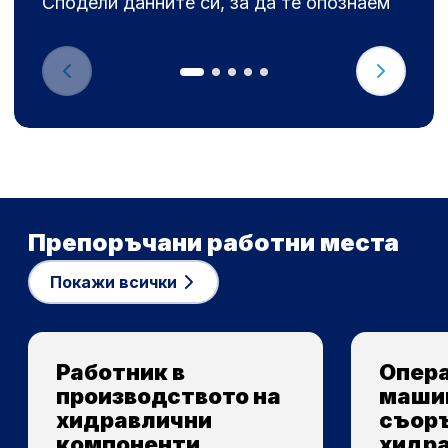
Сподели данните си, за да те опознаем
Препоръчани работни места
Покажи всички
Работник в
Опера
производството на
маши
хидравлични
съор
компоненти
хидр