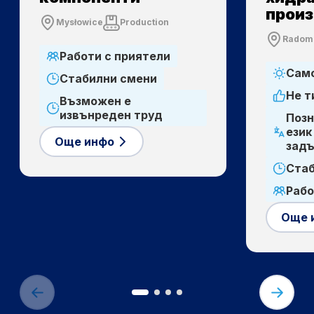
прои
Mysłowice
Production
Radom
Работи с приятели
Само
Стабилни смени
Не т
Възможен е
извънреден труд
Позн
език
Още инфо
зад
Стаб
Рабо
Още 