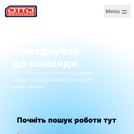
Menu
Приєднуйся
до команди
У OTTO ми наполегливо працюємо
заради кращого майбутнього для
наших людей.
Почніть пошук роботи тут