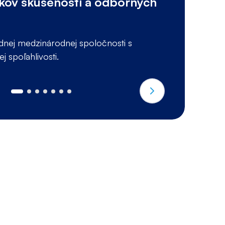
okov skúseností a odborných
odnej medzinárodnej spoločnosti s
 spoľahlivosti.