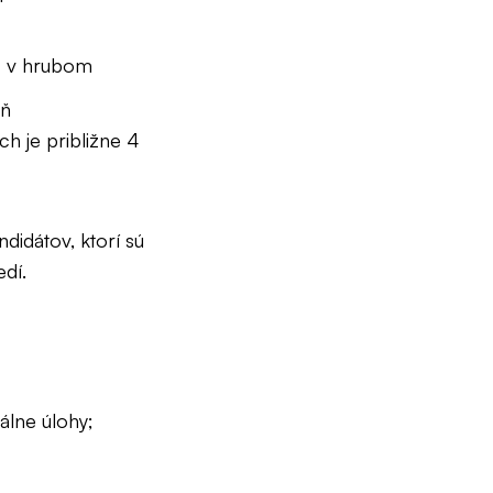
N v hrubom
eň
h je približne 4
idátov, ktorí sú
dí.
lne úlohy;