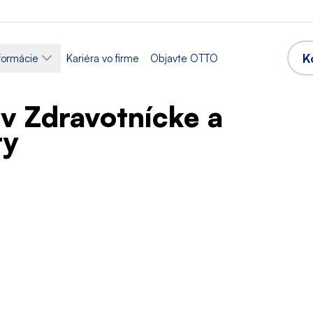
K
formácie
Kariéra vo firme
Objavte OTTO
v Zdravotnícke a
ty
Sektor
montáž
Výroba
zvrh
Akceptované jazyky
ok
Poľština