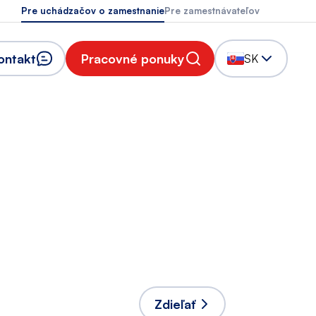
Pre uchádzačov o zamestnanie
Pre zamestnávateľov
ontakt
Pracovné ponuky
SK
Zdieľať