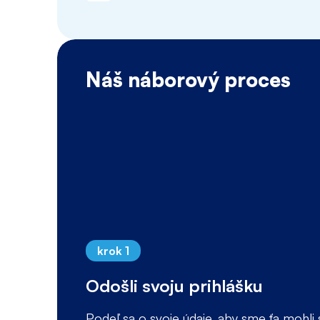
Náš náborový proces
krok 1
Odošli svoju prihlášku
Podeľ sa o svoje údaje, aby sme ťa mohli