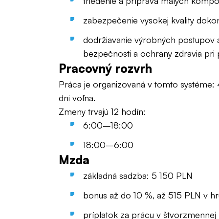
triedenie a príprava malých komp
zabezpečenie vysokej kvality doko
dodržiavanie výrobných postupov a
bezpečnosti a ochrany zdravia pri 
Pracovný rozvrh
Práca je organizovaná v tomto systéme: 
dni voľna.
Zmeny trvajú 12 hodín:
6:00–18:00
18:00–6:00
Mzda
základná sadzba: 5 150 PLN
bonus až do 10 %, až 515 PLN v 
príplatok za prácu v štvorzmenne