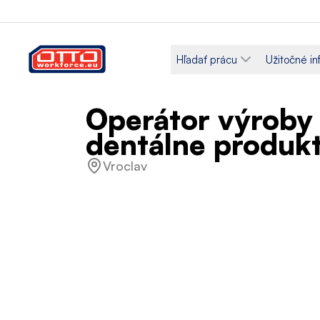
Hľadať prácu
Užitočné in
Operátor výroby 
dentálne produk
Vroclav
Plat
Kategórie
5 150,00 PLN / Mesačná
Výroba a 
mzda
Typ zamestnania
Pracovný ro
Na dobu určitú
Plný úväz