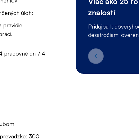
Viac ako 25 r
onentov;
znalostí
nčených úloh;
 pravidiel
Pridaj sa k dôveryh
práci.
desaťročiami overenej
4 pracovné dni / 4
hrubom
j prevádzke: 300