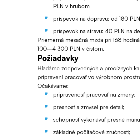
PLN v hrubom
príspevok na dopravu: od 180 PL
príspevok na stravu: 40 PLN na d
Priemerná mesačná mzda pri 168 hodinác
100–4 300 PLN v čistom.
Požiadavky
Hľadáme zodpovedných a precíznych kand
pripravení pracovať vo výrobnom prostre
Očakávame:
pripravenosť pracovať na zmeny;
presnosť a zmysel pre detail;
schopnosť vykonávať presné manuá
základné počítačové zručnosti;