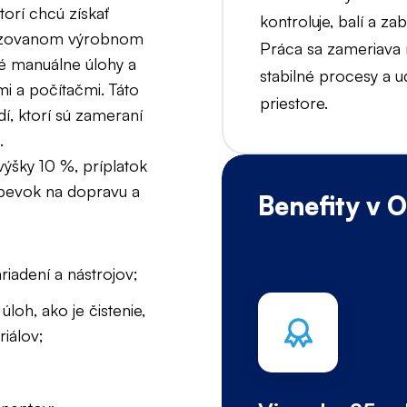
torí chcú získať
kontroluje, balí a za
nizovanom výrobnom
Práca sa zameriava n
é manuálne úlohy a
stabilné procesy a 
mi a počítačmi. Táto
priestore.
í, ktorí sú zameraní
.
výšky 10 %, príplatok
spevok na dopravu a
Benefity v 
riadení a nástrojov;
oh, ako je čistenie,
riálov;