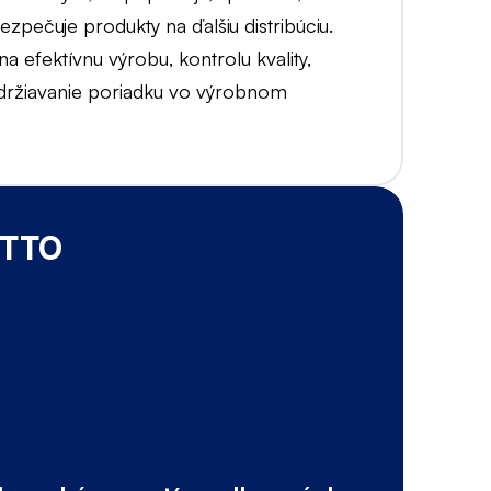
bezpečuje produkty na ďalšiu distribúciu.
a efektívnu výrobu, kontrolu kvality,
udržiavanie poriadku vo výrobnom
OTTO
B