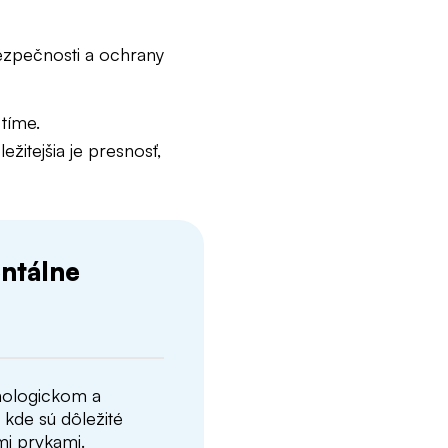
bezpečnosti a ochrany
 tíme.
žitejšia je presnosť,
ntálne
nologickom a
 kde sú dôležité
mi prvkami.