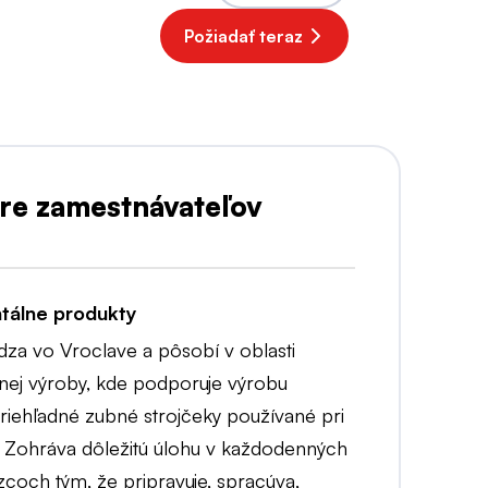
Požiadať teraz
re zamestnávateľov
tálne produkty
za vo Vroclave a pôsobí v oblasti
lnej výroby, kde podporuje výrobu
iehľadné zubné strojčeky používané pri
e. Zohráva dôležitú úlohu v každodenných
coch tým, že pripravuje, spracúva,