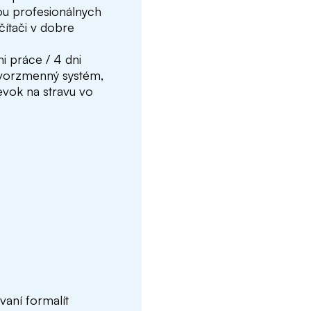
hou profesionálnych
čítači v dobre
i práce / 4 dni
štvorzmenný systém,
evok na stravu vo
vaní formalít