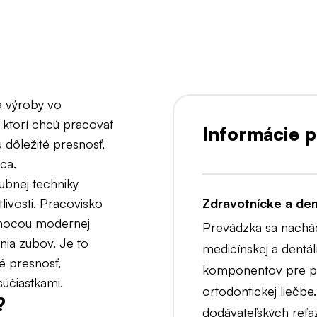
a výroby vo
 ktorí chcú pracovať
Informácie p
dôležité presnosť,
ca.
ubnej techniky
ivosti. Pracovisko
Zdravotnícke a den
pomocou modernej
Prevádzka sa nachád
ia zubov. Je to
medicínskej a dentá
é presnosť,
komponentov pre pr
účiastkami.
ortodontickej liečb
?
dodávateľských reťaz