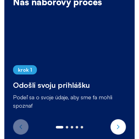
Náš náborový proces
krok 1
Odošli svoju prihlášku
Podeľ sa o svoje údaje, aby sme ťa mohli
spoznať