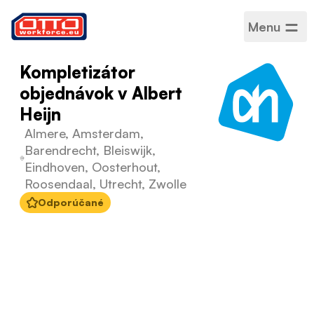
Menu
Kompletizátor
objednávok v Albert
Heijn
Almere, Amsterdam,
Barendrecht, Bleiswijk,
Eindhoven, Oosterhout,
Roosendaal, Utrecht, Zwolle
Odporúčané
Plat
14,99 € za hodinu
Kategórie
Logistika a skladovanie
Sektor
Logistika