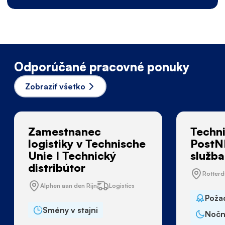
Odporúčané pracovné ponuky
Zobraziť všetko
Zamestnanec
Techni
logistiky v Technische
PostN
Unie I Technický
služba
distribútor
Rotter
Alphen aan den Rijn
Logistics
Poža
Smény v stajni
Nočn