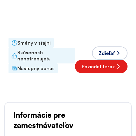
Typ zamestnania
Na dobu určitú
Pracovný rozvrh
Plný úväzok
Akceptované jazyky
Angličtina
,
Holandčina
Smény v stajni
Skúsenosti
Zdieľať
nepotrebuješ.
Požiadať teraz
Nástupný bonus
Informácie pre
zamestnávateľov