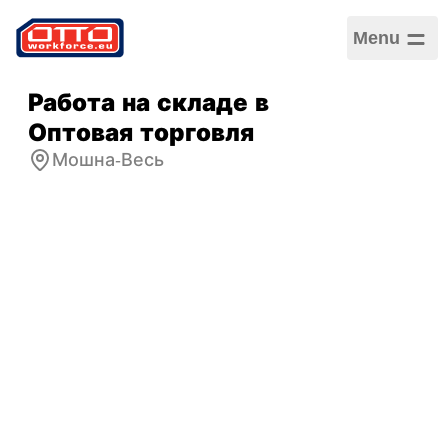
Menu
Работа на складе в
Оптовая торговля
Мошна-Весь
Зарплата
3 250,00 PLN –
3 750,00 PLN / Почасовая
Категории
Логистика и складское
хозяйство
Сектор
Логистика
Тип занятости
Срочный трудовой
договор
График работы
Полная занятость
Принимаемые языки