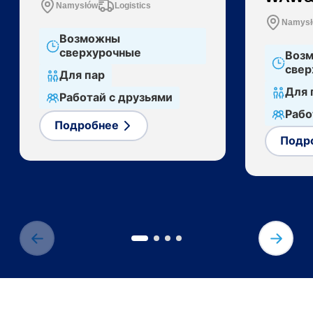
Namysłów
Logistics
Namys
Возможны
сверхурочные
Воз
свер
Для пар
Для 
Работай с друзьями
Рабо
Подробнее
Подр