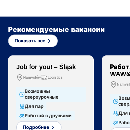
Рекомендуемые вакансии
Показать все
Job for you! – Śląsk
Работ
WAW&
Namysłów
Logistics
Namys
Возможны
сверхурочные
Воз
свер
Для пар
Для 
Работай с друзьями
Рабо
Подробнее