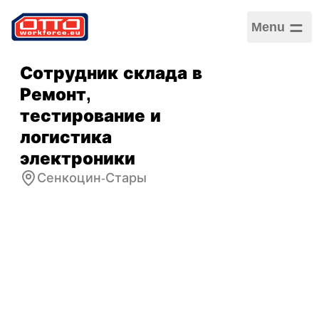
Menu
Сотрудник склада в
Ремонт,
тестирование и
логистика
электроники
Сенкоцин-Стары
Зарплата
5 000,00 PLN /
Ежемесячная
Категории
Логистика и складское
хозяйство
,
Обслуживание клиентов
Сектор