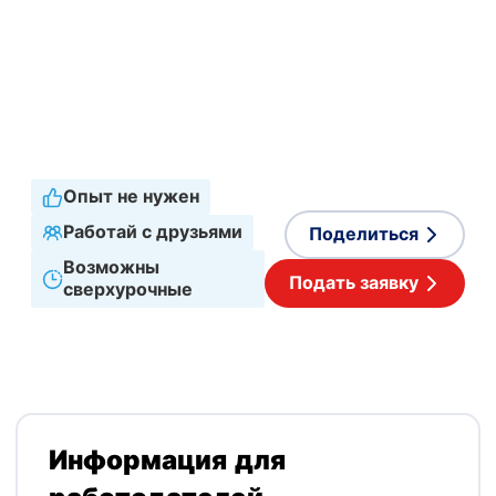
Логистика
,
Технический
Тип занятости
Срочный трудовой
договор
График работы
Полная занятость
Принимаемые языки
Английский
,
Польский
Опыт не нужен
Работай с друзьями
Поделиться
Возможны
Подать заявку
сверхурочные
Информация для