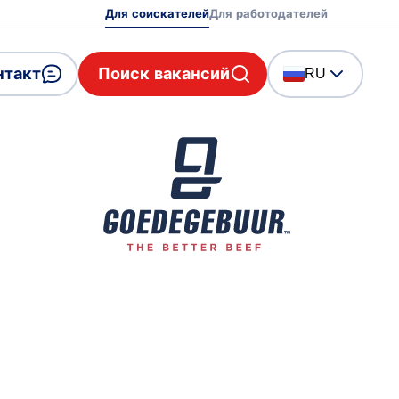
Для соискателей
Для работодателей
нтакт
Поиск вакансий
RU