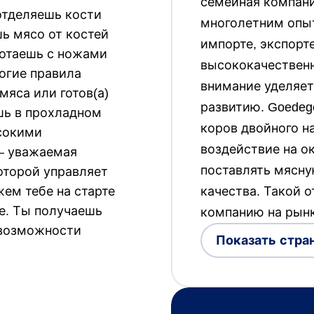
семейная компани
отделяешь кости
многолетним опыт
шь мясо от костей
импорте, экспорт
ботаешь с ножами
высококачественн
огие правила
внимание уделяет
мяса или готов(а)
развитию. Goedeg
ешь в прохладном
коров двойного н
сокими
воздействие на о
 — уважаемая
поставлять мясн
оторой управляет
ем тебе на старте
качества. Такой 
е. Ты получаешь
компанию на рынк
 возможности
Показать стра