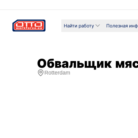
Найти работу
Полезная ин
Обвальщик мяс
Rotterdam
Зарплата
Категор
18,61 € / Почасовая
Произв
Тип занятости
График 
Срочный трудовой договор
Полная