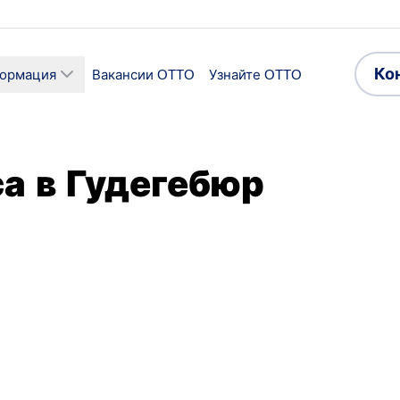
Ко
формация
Вакансии OTTO
Узнайте OTTO
а в Гудегебюр
ии
Сектор
одство и сборка
Производство
работы
Принимаемые языки
 занятость
Английский
Польский
,
,