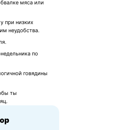
обвалке мяса или
у при низких
тим неудобства.
ля.
онедельника по
логичной говядины
тобы ты
яц.
юр