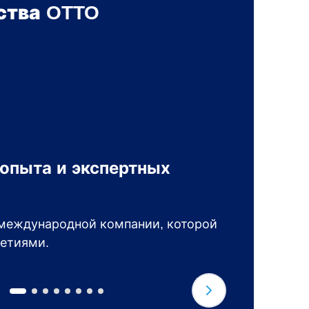
тва OTTO
 опыта и экспертных
Б
Ж
международной компании, которой
о
етиями.
н