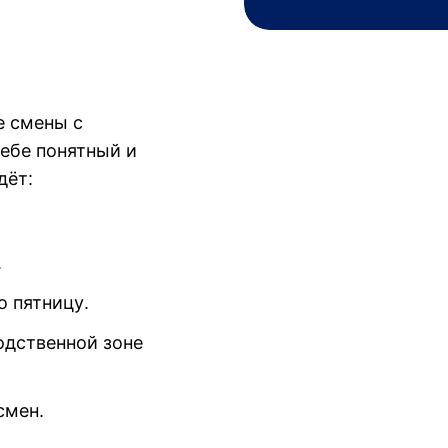
е смены с
тебе понятный и
дёт:
.
о пятницу.
одственной зоне
смен.