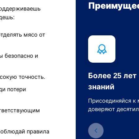
Преимущес
поддерживаешь
дешь:
отделять мясо от
ы безопасно и
Более 25 лет
сокую точность.
знаний
ди потери
Присоединяйся к 
доверяют десятил
ответствующим
 соблюдай правила