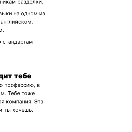
хникам разделки.
ыки на одном из
 английском,
м.
о стандартам
дит тебе
ю профессию, в
м. Тебе тоже
ая компания. Эта
и ты хочешь: