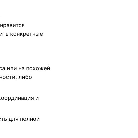
о
 нравится
оить конкретные
а или на похожей
ости, либо
координация и
ть для полной