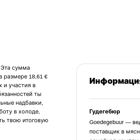
Нидерландский
,
vacancy_language_skill_ro
Эта сумма
в размере 18,61 €
Информация
х и участия в
бязанностей ты
ьные надбавки,
боту в холоде,
Гудегебюр
ть твою итоговую
Goedegebuur — в
поставщик в мясн