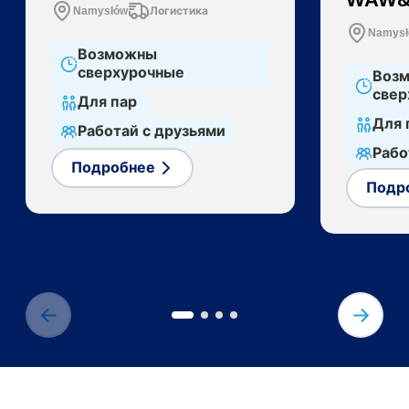
Namysłów
Логистика
Namys
Возможны
сверхурочные
Воз
свер
Для пар
Для 
Работай с друзьями
Рабо
Подробнее
Подр