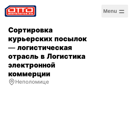
Menu
Сортировка
курьерских посылок
— логистическая
отрасль в Логистика
электронной
коммерции
Неполомице
Зарплата
4 400,00 PLN –
5 220,00 PLN /
Ежемесячная
Категории
Логистика и складское