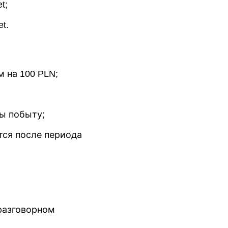
t;
t.
м на 100 PLN;
ы побыту;
тся после периода
разговорном