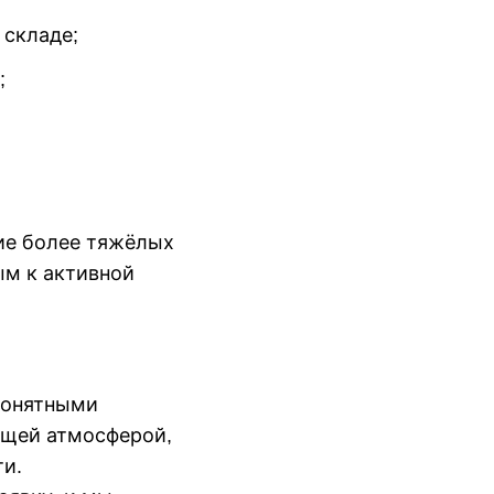
 складе;
;
ие более тяжёлых
ым к активной
понятными
ющей атмосферой,
ти.