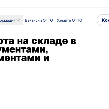
Ко
формация
Вакансии OTTO
Узнайте OTTO
та на складе в
ументами,
ментами и
ии
Сектор
ика и складское
Производство
тво