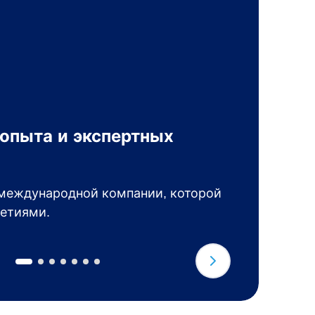
 опыта и экспертных
П
в
международной компании, которой
П
етиями.
т