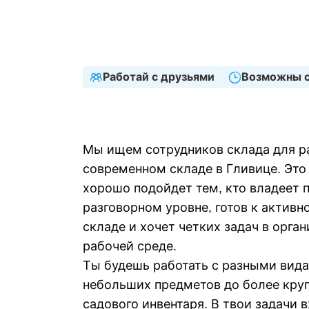
Тип занятости
График 
Проектный
Полная
Работай с друзьями
Возможны 
Мы ищем сотрудников склада для р
современном складе в Гливице. Эт
хорошо подойдет тем, кто владеет 
разговорном уровне, готов к активн
складе и хочет четких задач в орга
рабочей среде.
Ты будешь работать с разными вид
небольших предметов до более кру
садового инвентаря. В твои задачи 