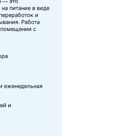
 — это
на питание в виде
переработок и
вания. Работа
м помещении с
ора
и еженедельная
ей и