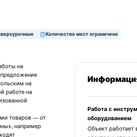
работы
Принимаемые языки
 занятость
Польский
сверхурочные
Количество мест ограничено
аботы на
о предложение
Информация
польским на
ой работе на
низованной
Работа с инстру
ами товаров — от
оборудованием
пных, например
Объект работает 
входят