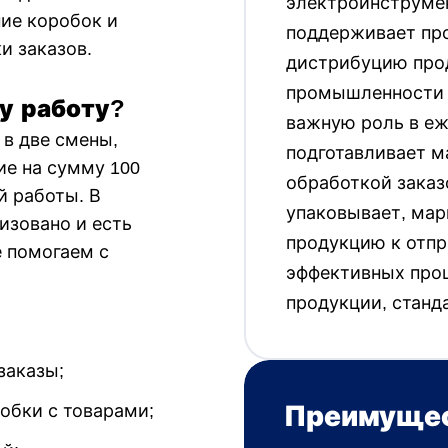
электроинструмен
ие коробок и
поддерживает про
и заказов.
дистрибуцию прод
промышленности 
у работу?
важную роль в еж
в две смены,
подготавливает м
ие на сумму 100
обработкой заказ
й работы. В
упаковывает, мар
изовано и есть
продукцию к отпр
е помогаем с
эффективных проц
продукции, станд
заказы;
обки с товарами;
Преимущес