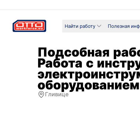
Найти работу
Полезная ин
Подсобная рабо
Работа с инстр
электроинстру
оборудованием
Гливице
Зарплата
Категор
4 984,00 PLN / Ежемесячная
Логист
хозяйс