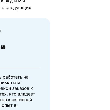
аявку, и мы
ь о следующих
с
 и
ь работать на
аниматься
вкой заказов к
тех, кто владеет
тов к активной
 опыт в