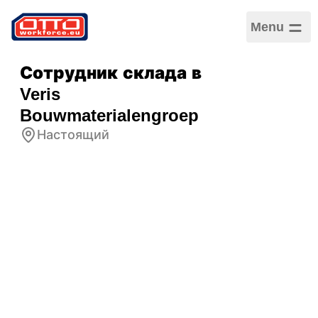
Menu
Сотрудник склада в
Veris
Bouwmaterialengroep
Настоящий
Зарплата
15,04 € / Почасовая
Категории
Логистика и складское
хозяйство
Сектор
Логистика
Тип занятости
Срочный трудовой
договор
График работы
Полная занятость