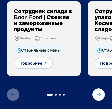
Сотрудник склада в
Сотру
Boon Food | Свежие
упаков
и замороженные
Косме
продукты
сладо
Dordrecht
Логистика
Veghel
Стабильные смены
Стаб
Подробнее
Подр