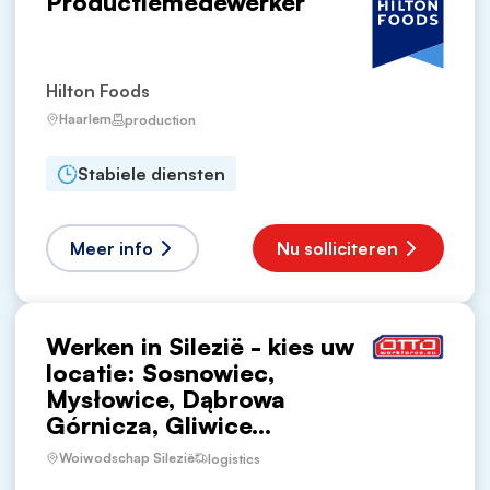
Productiemedewerker
Hilton Foods
Haarlem
production
Stabiele diensten
Meer info
Nu solliciteren
Werken in Silezië - kies uw
locatie: Sosnowiec,
Mysłowice, Dąbrowa
Górnicza, Gliwice...
Woiwodschap Silezië
logistics