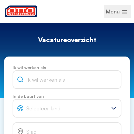
Menu
Vacatureoverzicht
Ik wil werken als
In de buurt van
Selecteer land