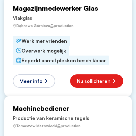
Magazijnmedewerker Glas
Vlakglas
Dąbrowa Górnicza
production
Werk met vrienden
Overwerk mogelijk
Beperkt aantal plekken beschikbaar
Meer info
Nu solliciteren
Machinebediener
Productie van keramische tegels
Tomaszów Mazowiecki
production