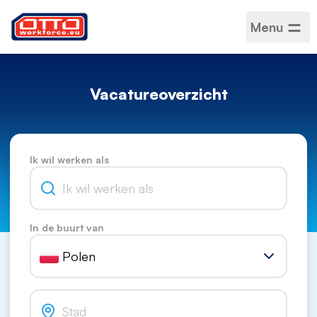
Menu
Vacatureoverzicht
Ik wil werken als
In de buurt van
Polen