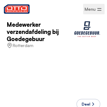
Menu
Medewerker
verzendafdeling bij
Goedegebuur
Rotterdam
Salaris
€ 17,00 / per uur
Categorieën
Productie-assemblage
Sector
Productie
Type werk
Voor bepaalde tijd
Werkrooster
Voltijd
Geaccepteerde talen
Engels
,
Nederlands
Deel