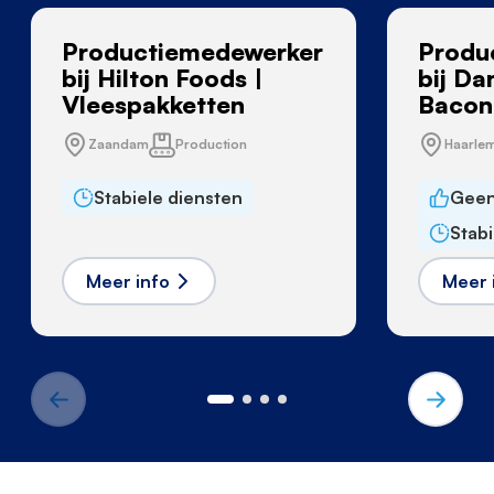
Productiemedewerker
Produ
bij Hilton Foods |
bij Da
Vleespakketten
Bacon
Zaandam
Production
Haarle
Stabiele diensten
Geen
Stabi
Meer info
Meer 