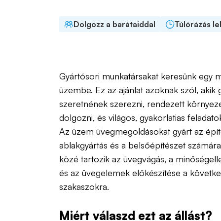
Dolgozz a barátaiddal
Túlórázás l
Gyártósori munkatársakat keresünk egy 
üzembe. Ez az ajánlat azoknak szól, akik g
szeretnének szerezni, rendezett környe
dolgozni, és világos, gyakorlatias feladat
Az üzem üvegmegoldásokat gyárt az építő
ablakgyártás és a belsőépítészet számára
közé tartozik az üvegvágás, a minőségel
és az üvegelemek előkészítése a követke
szakaszokra.
Miért válaszd ezt az állást?