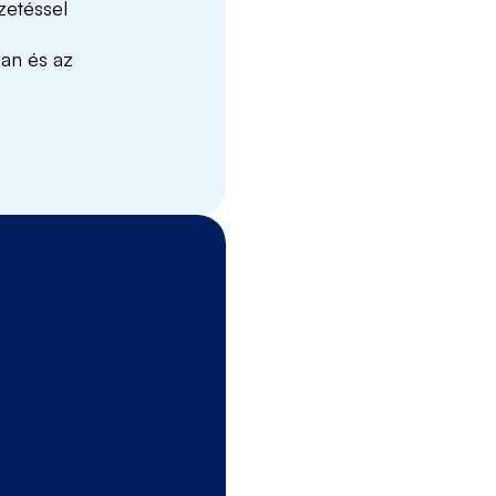
zetéssel
ban és az
Toborzási fo