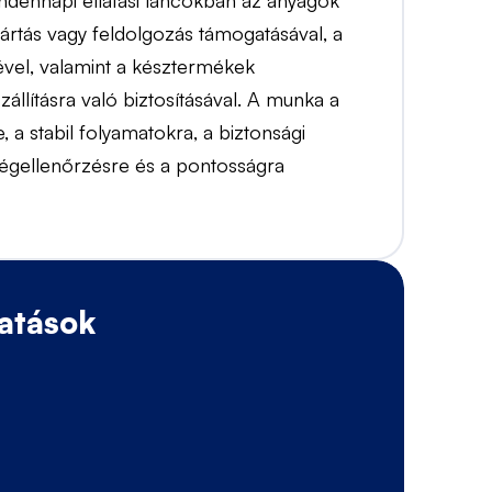
indennapi ellátási láncokban az anyagok
yártás vagy feldolgozás támogatásával, a
vel, valamint a késztermékek
állításra való biztosításával. A munka a
a stabil folyamatokra, a biztonsági
ségellenőrzésre és a pontosságra
atások
O