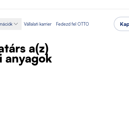
Kap
rmációk
Vállalati karrier
Fedezd fel OTTO
társ a(z)
ri anyagok
Ágazat
i összeszerelés
Termelés
Elfogadott nyelvek
unkaidő
Lengyel