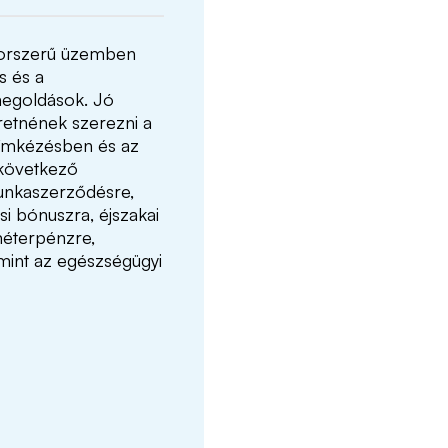
 korszerű üzemben
s és a
megoldások. Jó
retnének szerezni a
címkézésben és az
 következő
munkaszerződésre,
i bónuszra, éjszakai
ométerpénzre,
 mint az egészségügyi