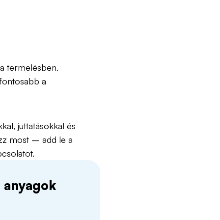
 a termelésben.
egfontosabb a
al, juttatásokkal és
ezz most – add le a
csolatot.
ri anyagok