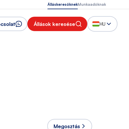
Álláskeresőknek
Munkaadóknak
csolat
Állások keresése
HU
Megosztás