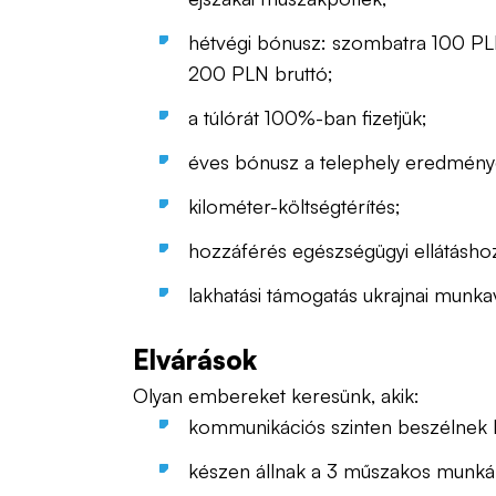
hétvégi bónusz: szombatra 100 PLN
200 PLN bruttó;
a túlórát 100%-ban fizetjük;
éves bónusz a telephely eredménye
kilométer-költségtérítés;
hozzáférés egészségügyi ellátásho
lakhatási támogatás ukrajnai munka
Elvárások
Olyan embereket keresünk, akik:
kommunikációs szinten beszélnek l
készen állnak a 3 műszakos munká