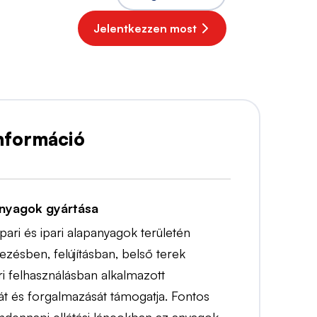
Jelentkezzen most
nformáció
 anyagok gyártása
pari és ipari alapanyagok területén
ezésben, felújításban, belső terek
ari felhasználásban alkalmazott
t és forgalmazását támogatja. Fontos