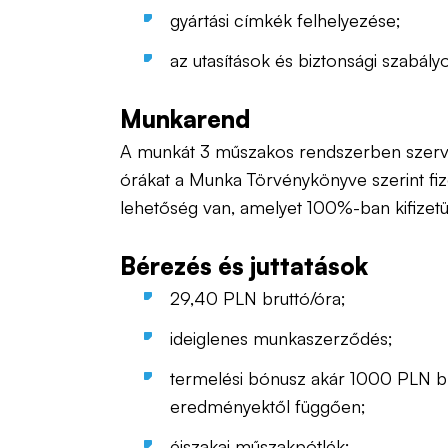
gyártási címkék felhelyezése;
az utasítások és biztonsági szabály
Munkarend
A munkát 3 műszakos rendszerben szerve
órákat a Munka Törvénykönyve szerint fizet
lehetőség van, amelyet 100%-ban kifizetü
Bérezés és juttatások
29,40 PLN bruttó/óra;
ideiglenes munkaszerződés;
termelési bónusz akár 1000 PLN br
eredményektől függően;
éjszakai műszakpótlék;