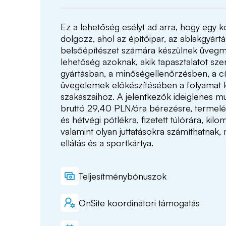
Ez a lehetőség esélyt ad arra, hogy egy
dolgozz, ahol az építőipar, az ablakgyártá
belsőépítészet számára készülnek üveg
lehetőség azoknak, akik tapasztalatot sze
gyártásban, a minőségellenőrzésben, a 
üvegelemek előkészítésében a folyamat
szakaszaihoz. A jelentkezők ideiglenes 
bruttó 29,40 PLN/óra bérezésre, termelés
és hétvégi pótlékra, fizetett túlórára, kil
valamint olyan juttatásokra számíthatnak,
ellátás és a sportkártya.
Teljesítménybónuszok
OnSite koordinátori támogatás