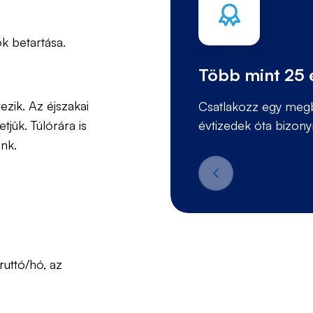
ok betartása.
Több mint 25 é
zik. Az éjszakai
Csatlakozz egy megb
jük. Túlórára is
évtizedek óta bizony
nk.
uttó/hó, az