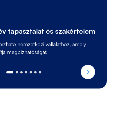
M
v tapasztalat és szakértelem
k
ízható nemzetközi vállalathoz, amely
B
ítja megbízhatóságát.
el