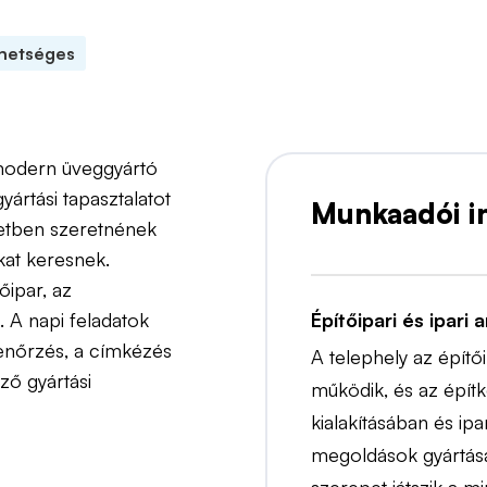
ehetséges
modern üveggyártó
yártási tapasztalatot
Munkaadói i
zetben szeretnének
okat keresnek.
ipar, az
. A napi feladatok
Építőipari és ipari
lenőrzés, a címkézés
A telephely az építői
ző gyártási
működik, és az építk
kialakításában és ip
megoldások gyártásá