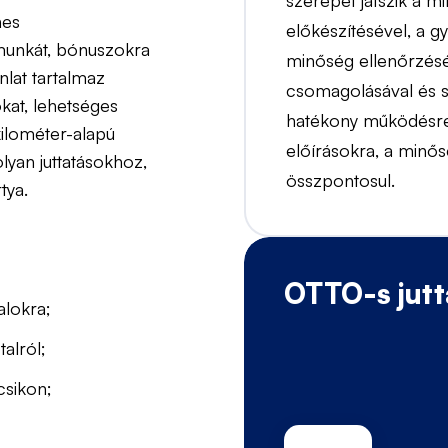
szerepet játszik a m
nes
előkészítésével, a g
munkát, bónuszokra
minőség ellenőrzésé
nlat tartalmaz
csomagolásával és sz
kat, lehetséges
hatékony működésre, 
kilométer-alapú
előírásokra, a minő
lyan juttatásokhoz,
összpontosul.
tya.
OTTO-s jutt
alokra;
alról;
csikon;