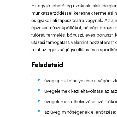
Ez egy jó lehetőség azoknak, akik ideigle
munkaszerződéssel keresnek termelési 
és gyakorlati tapasztalatra vágynak. Az ajá
éjszakai műszakpótlékot, hétvégi bónuszo
túlórát, termelési bónuszt, éves bónuszt, 
utazási támogatást, valamint hozzáférést o
mint az egészségügyi ellátás és a sportkár
Feladataid
:
üveglapok felhelyezése a vágóaszt
üvegelemek kézi eltávolítása az aszt
üvegelemek elhelyezése szállítóko
az üveg minőségének ellenőrzése;