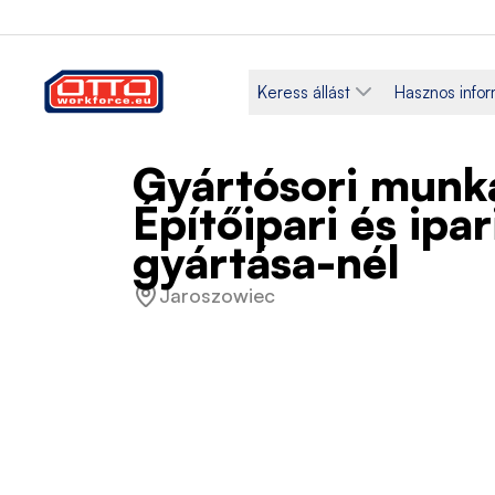
Keress állást
Hasznos info
Gyártósori munka
Építőipari és ipa
gyártása-nél
Jaroszowiec
Fizetés
Kategóriák
29,40 PLN / Órabér
Termelés
Foglalkoztatás típusa
Munkarend
Határozott idejű
Teljes m