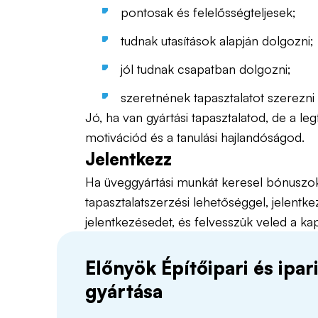
pontosak és felelősségteljesek;
tudnak utasítások alapján dolgozni;
jól tudnak csapatban dolgozni;
szeretnének tapasztalatot szerezni
Jó, ha van gyártási tapasztalatod, de a l
motivációd és a tanulási hajlandóságod.
Jelentkezz
Ha üveggyártási munkát keresel bónuszokk
tapasztalatszerzési lehetőséggel, jelentk
jelentkezésedet, és felvesszük veled a kap
Előnyök Építőipari és ipa
gyártása