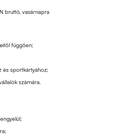
 bruttó, vasárnapra
itől függően;
z és sportkártyához;
vállalók számára.
engyelül;
ra;