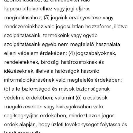
kapcsolatfelvételhez vagy jogi eljárás
megindításához; (3) jogaink érvényesítése vagy
rendszereinkhez való jogosulatlan hozzáférés, illetve
szolgáltatásaink, termékeink vagy egyéb
szolgáltatásaink egyéb nem megfelelő használata
elleni védelem érdekében; (4) jogszabályoknak,
rendeleteknek, bírósági határozatoknak és
idézéseknek, illetve a hatóságok hasonló
információkérésének való megfelelés érdekében;
(5) a te biztonságod és mások biztonságának
védelme érdekében; valamint (6) a csalások
megelőzésében vagy kivizsgálásában való
Kapcsolat
segítségnyújtás érdekében, mindezt azon jogos
Állások keresése
érdek alapján, hogy üzleti tevékenységét folytassa és