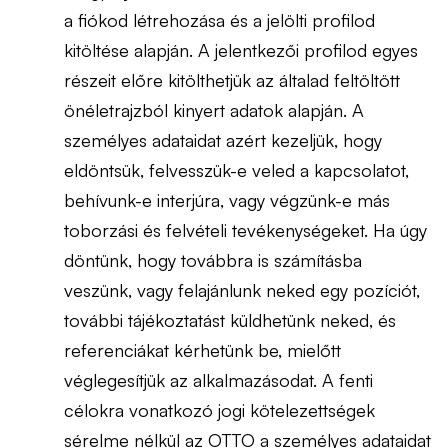
a fiókod létrehozása és a jelölti profilod
kitöltése alapján. A jelentkezői profilod egyes
részeit előre kitölthetjük az általad feltöltött
önéletrajzból kinyert adatok alapján. A
személyes adataidat azért kezeljük, hogy
eldöntsük, felvesszük-e veled a kapcsolatot,
behívunk-e interjúra, vagy végzünk-e más
toborzási és felvételi tevékenységeket. Ha úgy
döntünk, hogy továbbra is számításba
veszünk, vagy felajánlunk neked egy pozíciót,
további tájékoztatást küldhetünk neked, és
referenciákat kérhetünk be, mielőtt
véglegesítjük az alkalmazásodat. A fenti
célokra vonatkozó jogi kötelezettségek
sérelme nélkül az OTTO a személyes adataidat