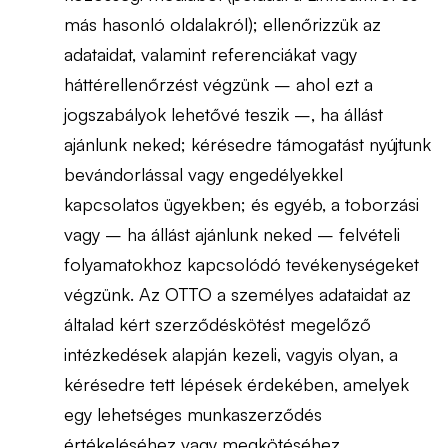
más hasonló oldalakról); ellenőrizzük az
adataidat, valamint referenciákat vagy
háttérellenőrzést végzünk – ahol ezt a
jogszabályok lehetővé teszik –, ha állást
ajánlunk neked; kérésedre támogatást nyújtunk
bevándorlással vagy engedélyekkel
kapcsolatos ügyekben; és egyéb, a toborzási
vagy – ha állást ajánlunk neked – felvételi
folyamatokhoz kapcsolódó tevékenységeket
végzünk. Az OTTO a személyes adataidat az
általad kért szerződéskötést megelőző
intézkedések alapján kezeli, vagyis olyan, a
kérésedre tett lépések érdekében, amelyek
egy lehetséges munkaszerződés
értékeléséhez vagy megkötéséhez